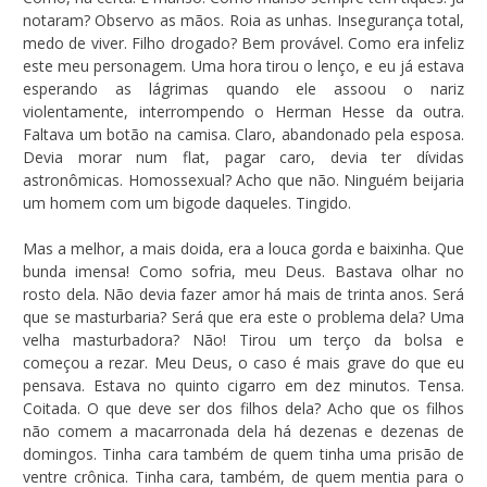
notaram? Observo as mãos. Roia as unhas. Insegurança total,
medo de viver. Filho drogado? Bem provável. Como era infeliz
este meu personagem. Uma hora tirou o lenço, e eu já estava
esperando as lágrimas quando ele assoou o nariz
violentamente, interrompendo o Herman Hesse da outra.
Faltava um botão na camisa. Claro, abandonado pela esposa.
Devia morar num flat, pagar caro, devia ter dívidas
astronômicas. Homossexual? Acho que não. Ninguém beijaria
um homem com um bigode daqueles. Tingido.
Mas a melhor, a mais doida, era a louca gorda e baixinha. Que
bunda imensa! Como sofria, meu Deus. Bastava olhar no
rosto dela. Não devia fazer amor há mais de trinta anos. Será
que se masturbaria? Será que era este o problema dela? Uma
velha masturbadora? Não! Tirou um terço da bolsa e
começou a rezar. Meu Deus, o caso é mais grave do que eu
pensava. Estava no quinto cigarro em dez minutos. Tensa.
Coitada. O que deve ser dos filhos dela? Acho que os filhos
não comem a macarronada dela há dezenas e dezenas de
domingos. Tinha cara também de quem tinha uma prisão de
ventre crônica. Tinha cara, também, de quem mentia para o