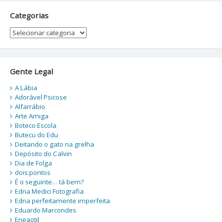
Categorias
Categorias
Gente Legal
A Lábia
Adorável Psicose
Alfarrábio
Arte Amiga
Boteco Escola
Butecu do Edu
Deitando o gato na grelha
Depósito do Calvin
Dia de Folga
dois:pontos
É o seguinte… tá bem?
Edna Medici Fotografia
Edna perfeitamente imperfeita
Eduardo Marcondes
Eneaotil