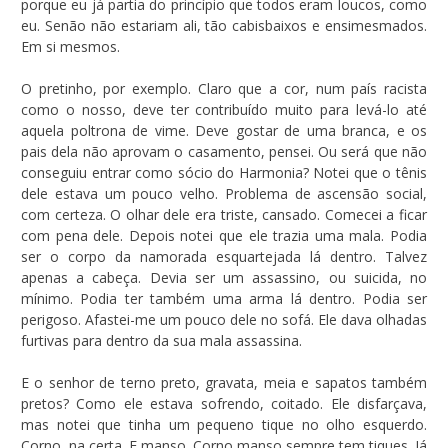
porque eu já partia do princípio que todos eram loucos, como
eu. Senão não estariam ali, tão cabisbaixos e ensimesmados.
Em si mesmos.
O pretinho, por exemplo. Claro que a cor, num país racista
como o nosso, deve ter contribuído muito para levá-lo até
aquela poltrona de vime. Deve gostar de uma branca, e os
pais dela não aprovam o casamento, pensei. Ou será que não
conseguiu entrar como sócio do Harmonia? Notei que o tênis
dele estava um pouco velho. Problema de ascensão social,
com certeza. O olhar dele era triste, cansado. Comecei a ficar
com pena dele. Depois notei que ele trazia uma mala. Podia
ser o corpo da namorada esquartejada lá dentro. Talvez
apenas a cabeça. Devia ser um assassino, ou suicida, no
mínimo. Podia ter também uma arma lá dentro. Podia ser
perigoso. Afastei-me um pouco dele no sofá. Ele dava olhadas
furtivas para dentro da sua mala assassina.
E o senhor de terno preto, gravata, meia e sapatos também
pretos? Como ele estava sofrendo, coitado. Ele disfarçava,
mas notei que tinha um pequeno tique no olho esquerdo.
Corno, na certa. E manso. Corno manso sempre tem tiques. Já