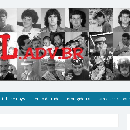
of Those Days
Lendo de Tudo
Protegido: DT
Um Clássico por