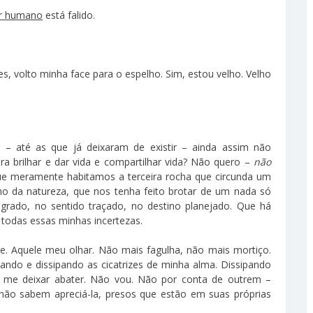
r humano
está falido.
s, volto minha face para o espelho. Sim, estou velho. Velho
 – até as que já deixaram de existir – ainda assim não
a brilhar e dar vida e compartilhar vida? Não quero –
não
ue meramente habitamos a terceira rocha que circunda um
cho da natureza, que nos tenha feito brotar de um nada só
agrado, no sentido traçado, no destino planejado. Que há
e todas essas minhas incertezas.
 ele. Aquele meu olhar. Não mais fagulha, não mais mortiço.
chando e dissipando as cicatrizes de minha alma. Dissipando
 me deixar abater. Não vou. Não por conta de outrem –
 não sabem apreciá-la, presos que estão em suas próprias