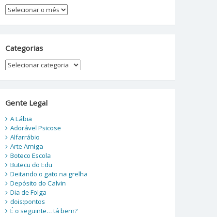
Arquivos
Categorias
Categorias
Gente Legal
A Lábia
Adorável Psicose
Alfarrábio
Arte Amiga
Boteco Escola
Butecu do Edu
Deitando o gato na grelha
Depósito do Calvin
Dia de Folga
dois:pontos
É o seguinte… tá bem?