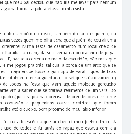
i que meu pai decidiu que não iria me levar para nenhum
e alguma forma, aquilo afetasse minha vista.
…
ue tenho também no rosto, também do lado esquerdo, na
muitas vezes quem me olha acha que alguém deixou ali uma
diferente! Numa festa de casamento num local cheio de
o Paraíba, a criançada se divertia na brincadeira de pega-
anos… E, naquela correria no meio da escuridão, não mais que
u e me jogou pra trás, tal qual a corda de um arco que se
a eu. Imaginei que fosse algum tipo de varal – que, de fato,
tar totalmente ensanguentada, só sei que saí (novamente)
ro de todos na festa que viam aquele moleque gorducho
de vim a saber que se tratava realmente de um varal, só
rpado (que era pra não precisar de prendedores). Isso me
a contusão e pequeninas outras cicatrizes que foram
lha até o queixo, bem próximo de meu lábio inferior.
foi na adolescência que arrebentei meu joelho direito. A
ra uso de todos e fui atrás do rapaz que estava com ela