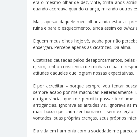
era o mesmo olhar de dez, vinte, trinta anos atr
quando acordava quando criança, mirando outros esp
Mas, apesar daquele meu olhar ainda estar ali pr
ruína e para o esquecimento, ainda assim os
olhos 
E quem meus olhos hoje vê, acaba por não perceb
enxergar). Percebe apenas as cicatrizes. Da alma.
Cicatrizes causadas pelos desapontamentos, pelas 
e, sim, tenho consciência de minhas culpas e resp
atitudes daqueles que logram nossas expectativas.
E por acreditar – porque sempre vou tentar bu
sempre acabo por me machucar. Reiteradamente. De 
da ignorância, que me permitia passar incólume a
arrogâncias, ignorava as atitudes vis, ignorava as 
mais baixa que cada ser humano – sem exceção – po
vontades, suas próprias crenças, seus próprios inter
E a vida em harmonia com a sociedade me parece a