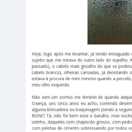
Hoje, logo após me levantar, já tendo enxaguado
sujeito que me mirava do outro lado do espelho. A
passado), o cabelo mais grisalho do que se poderi
cabelo branco), olheiras cansadas, já denotando 
estava à procura de mim mesmo quando a percebi, a
meu olho esquerdo.
Não sem um sorriso me lembrei de quando adquiri 
Criança, uns cinco anos eu acho, correndo desem
alguma brincadeira ou traquinagem (sendo a segund
BONC! Tá, não foi bem esse o barulho, mas vocês
vizinho, daqueles com chapiscão grosso, com ped
com pelotas de cimento sobressaindo por todos os