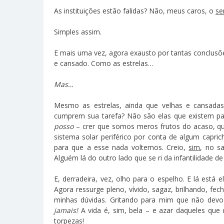
As instituições estão falidas? Não, meus caros, o
se
Simples assim.
E mais uma vez, agora exausto por tantas conclusõe
e cansado. Como as estrelas…
Mas…
Mesmo as estrelas, ainda que velhas e cansadas
cumprem sua tarefa? Não são elas que existem par
posso
– crer que somos meros frutos do acaso, q
sistema solar periférico por conta de algum capri
para que a esse nada voltemos. Creio,
sim
, no s
Alguém lá do outro lado que se ri da infantilidade d
E, derradeira, vez, olho para o espelho. E lá está
Agora ressurge pleno, vívido, sagaz, brilhando, fe
minhas dúvidas. Gritando para mim que não devo
jamais!
A vida é, sim, bela – e azar daqueles que
torpezas!