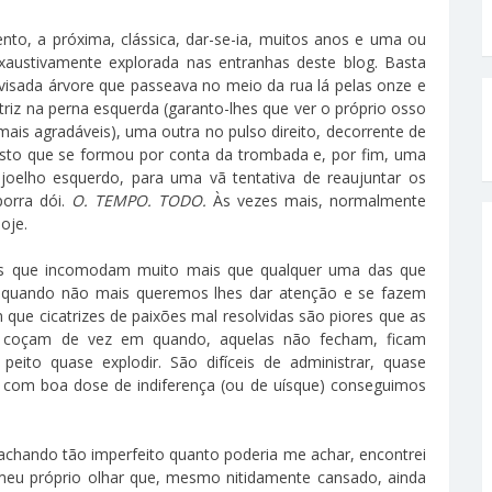
to, a próxima, clássica, dar-se-ia, muitos anos e uma ou
exaustivamente explorada nas entranhas deste blog. Basta
visada árvore que passeava no meio da rua lá pelas onze e
riz na perna esquerda (garanto-lhes que ver o próprio osso
mais agradáveis), uma outra no pulso direito, decorrente de
isto que se formou por conta da trombada e, por fim, uma
 joelho esquerdo, para uma vã tentativa de reaujuntar os
porra dói.
O. TEMPO. TODO.
Às vezes mais, normalmente
oje.
tas que incomodam muito mais que qualquer uma das que
am quando não mais queremos lhes dar atenção e se fazem
que cicatrizes de paixões mal resolvidas são piores que as
e coçam de vez em quando, aquelas não fecham, ficam
to quase explodir. São difíceis de administrar, quase
 com boa dose de indiferença (ou de uísque) conseguimos
chando tão imperfeito quanto poderia me achar, encontrei
meu próprio olhar que, mesmo nitidamente cansado, ainda