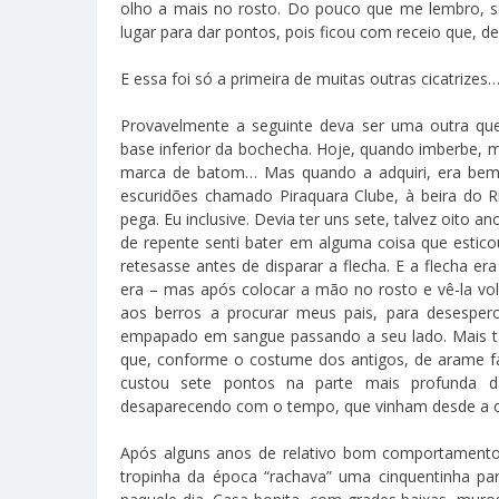
olho a mais no rosto. Do pouco que me lembro, se
lugar para dar pontos, pois ficou com receio que, d
E essa foi só a primeira de muitas outras cicatrizes
Provavelmente a seguinte deva ser uma outra q
base inferior da bochecha. Hoje, quando imberbe, 
marca de batom… Mas quando a adquiri, era bem 
escuridões chamado Piraquara Clube, à beira do Ri
pega. Eu inclusive. Devia ter uns sete, talvez oito 
de repente senti bater em alguma coisa que estico
retesasse antes de disparar a flecha. E a flecha er
era – mas após colocar a mão no rosto e vê-la vol
aos berros a procurar meus pais, para desespe
empapado em sangue passando a seu lado. Mais tar
que, conforme o costume dos antigos, de arame fa
custou sete pontos na parte mais profunda d
desaparecendo com o tempo, que vinham desde a ore
Após alguns anos de relativo bom comportamento, 
tropinha da época “rachava” uma cinquentinha pa