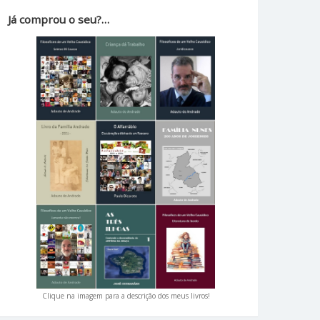
Já comprou o seu?…
Clique na imagem para a descrição dos meus livros!