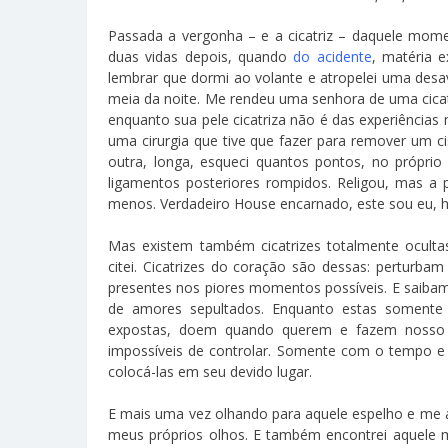
Passada a vergonha – e a cicatriz – daquele momen
duas vidas depois, quando
do acidente
, matéria 
lembrar que dormi ao volante e atropelei uma desa
meia da noite. Me rendeu uma senhora de uma cicat
enquanto sua pele cicatriza não é das experiências 
uma cirurgia que tive que fazer para remover um c
outra, longa, esqueci quantos pontos, no próprio
ligamentos posteriores rompidos. Religou, mas a 
menos. Verdadeiro House encarnado, este sou eu, h
Mas existem também cicatrizes totalmente ocul
citei. Cicatrizes do coração são dessas: perturb
presentes nos piores momentos possíveis. E saibam 
de amores sepultados. Enquanto estas soment
expostas, doem quando querem e fazem nosso pei
impossíveis de controlar. Somente com o tempo e
colocá-las em seu devido lugar.
E mais uma vez olhando para aquele espelho e me a
meus próprios olhos. E também encontrei aquele 