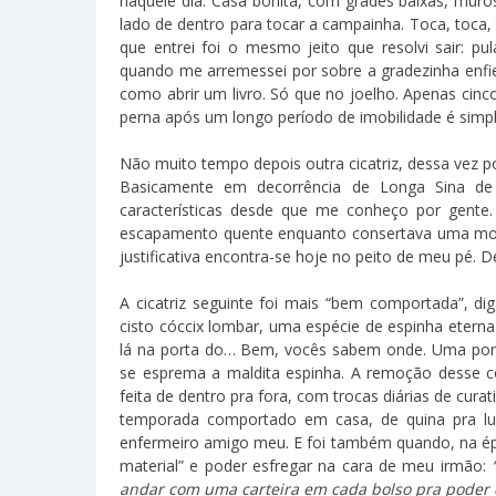
naquele dia. Casa bonita, com grades baixas, muro
lado de dentro para tocar a campainha. Toca, toca
que entrei foi o mesmo jeito que resolvi sair: pu
quando me arremessei por sobre a gradezinha enfie
como abrir um livro. Só que no joelho. Apenas cinc
perna após um longo período de imobilidade é sim
Não muito tempo depois outra cicatriz, dessa vez p
Basicamente em decorrência de Longa Sina de
características desde que me conheço por gente
escapamento quente enquanto consertava uma moto
justificativa encontra-se hoje no peito de meu pé. De
A cicatriz seguinte foi mais “bem comportada”, 
cisto cóccix lombar, uma espécie de espinha etern
lá na porta do… Bem, vocês sabem onde. Uma porca
se esprema a maldita espinha. A remoção desse co
feita de dentro pra fora, com trocas diárias de cur
temporada comportado em casa, de quina pra lua
enfermeiro amigo meu. E foi também quando, na ép
material” e poder esfregar na cara de meu irmão:
andar com uma carteira em cada bolso pra poder 