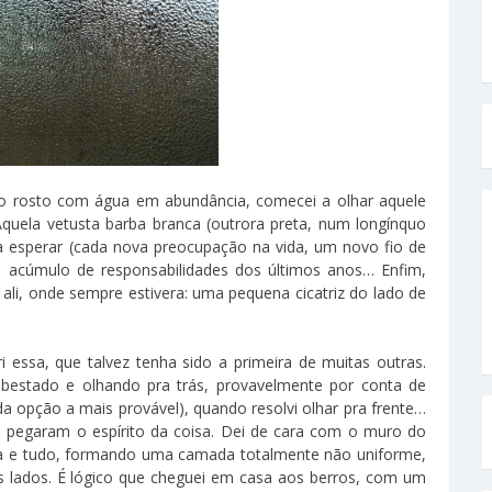
 o rosto com água em abundância, comecei a olhar aquele
quela vetusta barba branca (outrora preta, num longínquo
a esperar (cada nova preocupação na vida, um novo fio de
o acúmulo de responsabilidades dos últimos anos… Enfim,
li, onde sempre estivera: uma pequena cicatriz do lado de
essa, que talvez tenha sido a primeira de muitas outras.
bestado e olhando pra trás, provavelmente por conta de
a opção a mais provável), quando resolvi olhar pra frente…
 pegaram o espírito da coisa. Dei de cara com o muro do
ra e tudo, formando uma camada totalmente não uniforme,
 lados. É lógico que cheguei em casa aos berros, com um