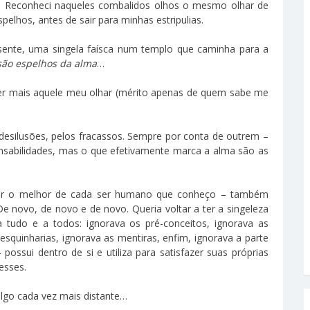
ás! Reconheci naqueles combalidos olhos o mesmo olhar de
elhos, antes de sair para minhas estripulias.
esente, uma singela faísca num templo que caminha para a
são espelhos da alma
…
er mais aquele meu olhar (mérito apenas de quem sabe me
desilusões, pelos fracassos. Sempre por conta de outrem –
onsabilidades, mas o que efetivamente marca a alma são as
scar o melhor de cada ser humano que conheço – também
novo, de novo e de novo. Queria voltar a ter a singeleza
 tudo e a todos: ignorava os pré-conceitos, ignorava as
mesquinharias, ignorava as mentiras, enfim, ignorava a parte
ssui dentro de si e utiliza para satisfazer suas próprias
esses.
lgo cada vez mais distante…