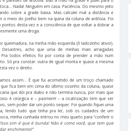
s e paredes de ardósia. Bati a mão na grade e pulei para o
, toca… Nada! Ninguém em casa. Paciência. Do mesmo jeito
lando sobre a grade baixa. Mas calculei mal a distância e
i o meio do joelho bem na quina da coluna de ardósia. Foi
o pontos desta vez e a consciência de que voltar a dobrar a
plesmente uma droga.
or queimadura, na minha mão esquerda (ô ladozinho ativo!).
 Desastres, acho que uma de minhas mais arraigadas
. Pra todos efeitos foi por conta de prender a mão num
. Só pra constar: outra de igual monta e quase a mesma
sta vez o direito.
digamos assim… É que fui acometido de um troço chamado
a que fica bem em cima do último ossinho da coluna, quase
ria que dói pra diabo e não termina nunca, por mais que
iso é cirúrgica e – pasmem! – a cicatrização tem que ser
ativo, sem poder dar um ponto sequer. Foi quando fiquei uma
, lendo tudo que tinha pra ler, sob os cuidados de um
oca, minha cunhada entrou no meu quarto para “conferir o
“Isso sim é que é bunda! Não é como você, que tem que
dar enchimento!”