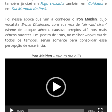
também já citei em
Fogo cruzado
, também em
Cuidado!
e
em
Dia Mundial do Rock
.
Foi nessa época que vim a conhecer o
Iron Maiden
, cujo
vocalista
Bruce Dickinson
, com sua voz de
“air-raid siren”
(sirene de ataque aéreo), causava arrepios até nos mais
céticos ouvintes. Em janeiro de 1985, no melhor
Rock’n Rio
de
todos os tempos, serviu somente para consolidar essa
percepção de excelência.
Iron Maiden
– Run to the hills
Tocador
de
vídeo
00:00
03:51