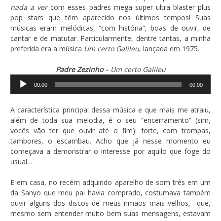
nada a ver
com esses padres mega super ultra blaster plus
pop stars que têm aparecido nos últimos tempos! Suas
músicas eram melódicas, “com história”, boas de ouvir, de
cantar e de matutar. Particularmente, dentre tantas, a minha
preferida era a música
Um certo Galileu
, lançada em 1975.
Padre Zezinho
– Um certo Galileu
Tocador
00:00
00:00
de
áudio
A característica principal dessa música e que mais me atraiu,
além de toda sua melodia, é o seu “encerramento” (sim,
vocês vão ter que ouvir até o fim): forte, com trompas,
tambores, o escambau. Acho que já nesse momento eu
começava a demonstrar o interesse por aquilo que foge do
usual…
E em casa, no recém adquirido aparelho de som três em um
da Sanyo que meu pai havia comprado, costumava também
ouvir alguns dos discos de meus irmãos mais velhos, que,
mesmo sem entender muito bem suas mensagens, estavam