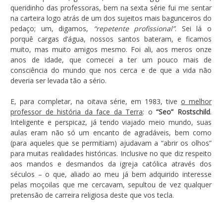
queridinho das professoras, bem na sexta série fui me sentar
na carteira logo atrás de um dos sujeitos mais bagunceiros do
pedaço; um, digamos,
“repetente profissional”
. Sei lá o
porquê cargas d’água, nossos santos bateram, e ficamos
muito, mas muito amigos mesmo. Foi ali, aos meros onze
anos de idade, que comecei a ter um pouco mais de
consciência do mundo que nos cerca e de que a vida não
deveria ser levada tão a sério.
E, para completar, na oitava série, em 1983, tive
o melhor
professor de história da face da Terra
: o
“Seo” Rostschild
.
Inteligente e perspicaz, já tendo viajado meio mundo, suas
aulas eram não só um encanto de agradáveis, bem como
(para aqueles que se permitiam) ajudavam a “abrir os olhos”
para muitas realidades históricas. Inclusive no que diz respeito
aos mandos e desmandos da igreja católica através dos
séculos – o que, aliado ao meu já bem adquirido interesse
pelas moçoilas que me cercavam, sepultou de vez qualquer
pretensão de carreira religiosa deste que vos tecla.