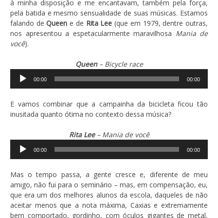
à minha disposição e me encantavam, também pela força,
pela batida e mesmo sensualidade de suas músicas. Estamos
falando de
Queen
e de
Rita Lee
(que em 1979, dentre outras,
nos apresentou a espetacularmente maravilhosa
Mania de
você
).
Queen
– Bicycle race
Tocador
00:00
00:00
de
áudio
E vamos combinar que a campainha da bicicleta ficou tão
inusitada quanto ótima no contexto dessa música?
Rita Lee
– Mania de você
Tocador
00:00
00:00
de
áudio
Mas o tempo passa, a gente cresce e, diferente de meu
amigo, não fui para o seminário – mas, em compensação, eu,
que era um dos melhores alunos da escola, daqueles de não
aceitar menos que a nota máxima, Caxias e extremamente
bem comportado, gordinho, com óculos gigantes de metal,