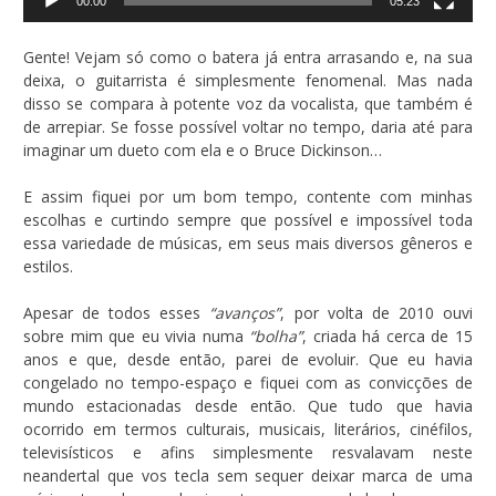
00:00
05:23
Gente! Vejam só como o batera já entra arrasando e, na sua
deixa, o guitarrista é simplesmente fenomenal. Mas nada
disso se compara à potente voz da vocalista, que também é
de arrepiar. Se fosse possível voltar no tempo, daria até para
imaginar um dueto com ela e o Bruce Dickinson…
E assim fiquei por um bom tempo, contente com minhas
escolhas e curtindo sempre que possível e impossível toda
essa variedade de músicas, em seus mais diversos gêneros e
estilos.
Apesar de todos esses
“avanços”
, por volta de 2010 ouvi
sobre mim que eu vivia numa
“bolha”
, criada há cerca de 15
anos e que, desde então, parei de evoluir. Que eu havia
congelado no tempo-espaço e fiquei com as convicções de
mundo estacionadas desde então. Que tudo que havia
ocorrido em termos culturais, musicais, literários, cinéfilos,
televisísticos e afins simplesmente resvalavam neste
neandertal que vos tecla sem sequer deixar marca de uma