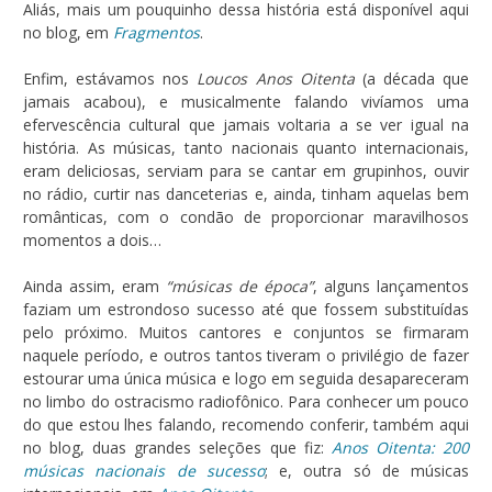
Aliás, mais um pouquinho dessa história está disponível aqui
no blog, em
Fragmentos
.
Enfim, estávamos nos
Loucos Anos Oitenta
(a década que
jamais acabou), e musicalmente falando vivíamos uma
efervescência cultural que jamais voltaria a se ver igual na
história. As músicas, tanto nacionais quanto internacionais,
eram deliciosas, serviam para se cantar em grupinhos, ouvir
no rádio, curtir nas danceterias e, ainda, tinham aquelas bem
românticas, com o condão de proporcionar maravilhosos
momentos a dois…
Ainda assim, eram
“músicas de época”
, alguns lançamentos
faziam um estrondoso sucesso até que fossem substituídas
pelo próximo. Muitos cantores e conjuntos se firmaram
naquele período, e outros tantos tiveram o privilégio de fazer
estourar uma única música e logo em seguida desapareceram
no limbo do ostracismo radiofônico. Para conhecer um pouco
do que estou lhes falando, recomendo conferir, também aqui
no blog, duas grandes seleções que fiz:
Anos Oitenta: 200
músicas nacionais de sucesso
; e, outra só de músicas