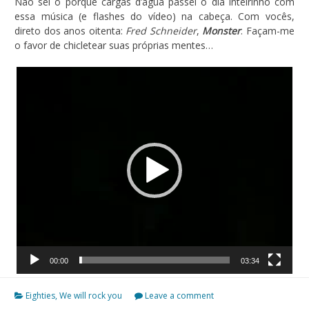
Não sei o porquê cargas d’água passei o dia inteirinho com
essa música (e flashes do vídeo) na cabeça. Com vocês,
direto dos anos oitenta:
Fred Schneider
,
Monster
. Façam-me
o favor de chicletear suas próprias mentes…
Tocador
de
vídeo
00:00
03:34
Eighties
,
We will rock you
Leave a comment