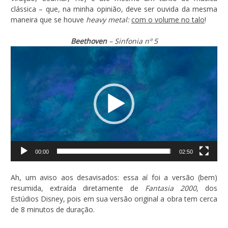
clássica – que, na minha opinião, deve ser ouvida da mesma
maneira que se houve
heavy metal:
com o volume no talo
!
Beethoven
– Sinfonia nº 5
Tocador
de
vídeo
00:00
02:50
Ah, um aviso aos desavisados: essa aí foi a versão (bem)
resumida, extraída diretamente de
Fantasia 2000
, dos
Estúdios Disney, pois em sua versão original a obra tem cerca
de 8 minutos de duração.