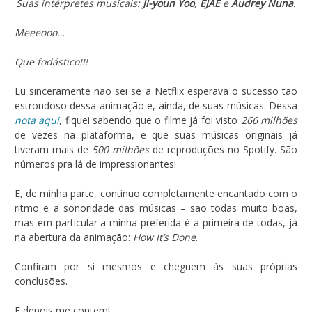
Suas intérpretes musicais:
Ji-youn Yoo
,
EJAE
e
Audrey Nuna
.
Meeeooo…
Que fodástico!!!
Eu sinceramente não sei se a Netflix esperava o sucesso tão
estrondoso dessa animação e, ainda, de suas músicas. Dessa
nota aqui
, fiquei sabendo que o filme já foi visto
266 milhões
de vezes na plataforma, e que suas músicas originais já
tiveram mais de
500 milhões
de reproduções no Spotify. São
números pra lá de impressionantes!
E, de minha parte, continuo completamente encantado com o
ritmo e a sonoridade das músicas – são todas muito boas,
mas em particular a minha preferida é a primeira de todas, já
na abertura da animação:
How It’s Done
.
Confiram por si mesmos e cheguem às suas próprias
conclusões.
E depois me contem!