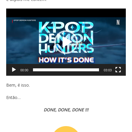
Tocador
de
vídeo
00:00
03:03
Bem, é isso.
Então…
DONE, DONE, DONE !!!