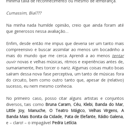
mínima taxa de reconhecimento ou mesmo de lembrança.
Cumassim, Bial???
Na minha nada humilde opinião, creio que ainda foram até
que generosos nessa avaliação…
Enfim, desde então me impus que deveria ser um tanto mais
compreensivo e buscar assimilar ao menos um bocadinho a
mais do mundo que me cerca. Aprendi a ao menos
tentar
ouvir
novas e velhas músicas, ritmos e experiências antes de,
sumariamente, lhes torcer o nariz. Algumas coisas muito boas
saíram dessa nova fase perceptiva, um tanto de músicas fora
do circuito, bem como outro tanto que, apesar de (relativo)
sucesso, eu nem mesmo conhecia.
No primeiro caso, posso citar alguns artistas e conjuntos
diversos, tais como
Bruna Caram
,
Céu
,
Klebi
,
Banda do Mar
,
Little Joy
,
Manuche
,
O Teatro Mágico
,
Velhas Virgens
,
A
Banda Mais Bonita da Cidade
,
Pata de Elefante
,
Rádio Galena
,
e – claro! – o impagável
Pedra Letícia
.