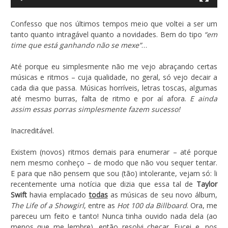
Confesso que nos últimos tempos meio que voltei a ser um
tanto quanto intragável quanto a novidades. Bem do tipo
“em
time que está ganhando não se mexe”
…
Até porque eu simplesmente não me vejo abraçando certas
músicas e ritmos – cuja qualidade, no geral, só vejo decair a
cada dia que passa. Músicas horríveis, letras toscas, algumas
até mesmo burras, falta de ritmo e por aí afora.
E ainda
assim essas porras simplesmente fazem sucesso!
Inacreditável.
Existem (novos) ritmos demais para enumerar – até porque
nem mesmo conheço – de modo que não vou sequer tentar.
E para que não pensem que sou (tão) intolerante, vejam só: li
recentemente uma notícia que dizia que essa tal de
Taylor
Swift
havia emplacado
todas
as músicas de seu novo álbum,
The Life of a Showgirl
, entre as
Hot 100 da Billboard
. Ora, me
pareceu um feito e tanto! Nunca tinha ouvido nada dela (ao
menos que me lembre), então resolvi checar. Fucei e, nos