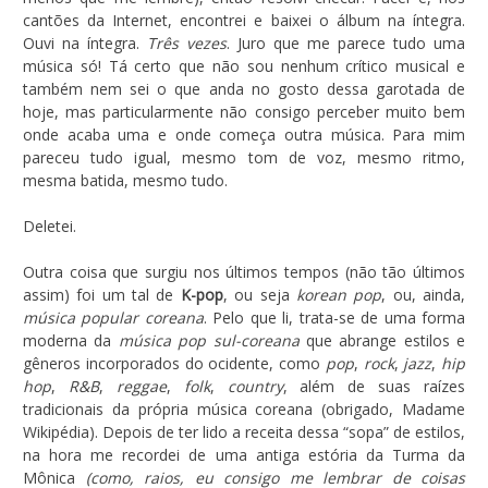
cantões da Internet, encontrei e baixei o álbum na íntegra.
Ouvi na íntegra.
Três vezes
. Juro que me parece tudo uma
música só! Tá certo que não sou nenhum crítico musical e
também nem sei o que anda no gosto dessa garotada de
hoje, mas particularmente não consigo perceber muito bem
onde acaba uma e onde começa outra música. Para mim
pareceu tudo igual, mesmo tom de voz, mesmo ritmo,
mesma batida, mesmo tudo.
Deletei.
Outra coisa que surgiu nos últimos tempos (não tão últimos
assim) foi um tal de
K-pop
, ou seja
korean pop
, ou, ainda,
música popular coreana
. Pelo que li, trata-se de uma forma
moderna da
música pop sul-coreana
que abrange estilos e
gêneros incorporados do ocidente, como
pop
,
rock
,
jazz
,
hip
hop
,
R&B
,
reggae
,
folk
,
country
, além de suas raízes
tradicionais da própria música coreana (obrigado, Madame
Wikipédia). Depois de ter lido a receita dessa “sopa” de estilos,
na hora me recordei de uma antiga estória da Turma da
Mônica
(como, raios, eu consigo me lembrar de coisas