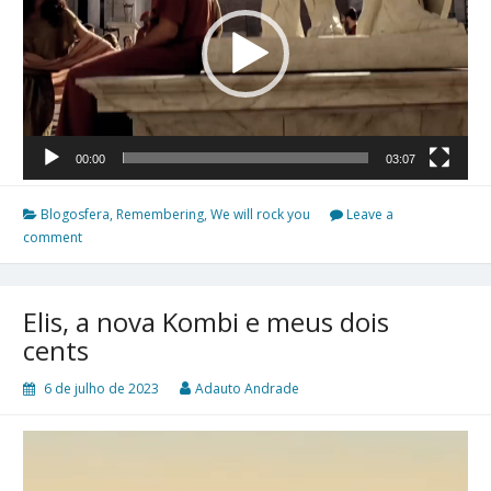
00:00
03:07
Blogosfera
,
Remembering
,
We will rock you
Leave a
comment
Elis, a nova Kombi e meus dois
cents
6 de julho de 2023
Adauto Andrade