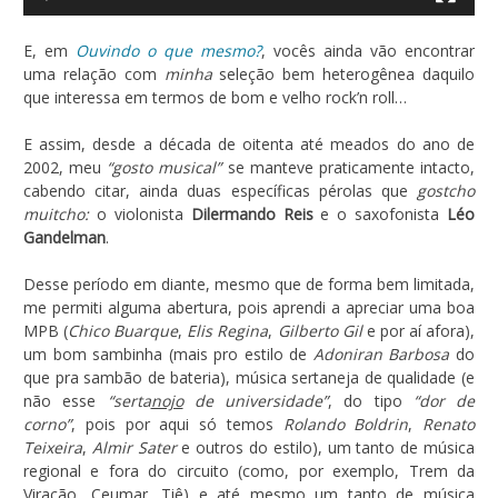
E, em
Ouvindo o que mesmo?
, vocês ainda vão encontrar
uma relação com
minha
seleção bem heterogênea daquilo
que interessa em termos de bom e velho rock’n roll…
E assim, desde a década de oitenta até meados do ano de
2002, meu
“gosto musical”
se manteve praticamente intacto,
cabendo citar, ainda duas específicas pérolas que
gostcho
muitcho:
o violonista
Dilermando Reis
e o saxofonista
Léo
Gandelman
.
Desse período em diante, mesmo que de forma bem limitada,
me permiti alguma abertura, pois aprendi a apreciar uma boa
MPB (
Chico Buarque
,
Elis Regina
,
Gilberto Gil
e por aí afora),
um bom sambinha (mais pro estilo de
Adoniran Barbosa
do
que pra sambão de bateria), música sertaneja de qualidade (e
não esse
“serta
nojo
de universidade”
, do tipo
“dor de
corno”
, pois por aqui só temos
Rolando Boldrin
,
Renato
Teixeira
,
Almir Sater
e outros do estilo), um tanto de música
regional e fora do circuito (como, por exemplo, Trem da
Viração, Ceumar, Tiê) e até mesmo um tanto de música