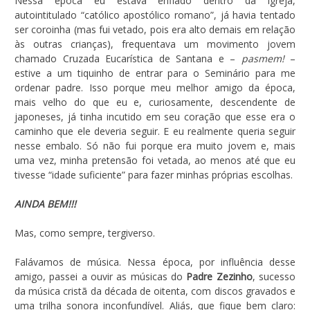
Nessa época eu estava enfiado dentro da igreja,
autointitulado “católico apostólico romano”, já havia tentado
ser coroinha (mas fui vetado, pois era alto demais em relação
às outras crianças), frequentava um movimento jovem
chamado Cruzada Eucarística de Santana e –
pasmem!
–
estive a um tiquinho de entrar para o Seminário para me
ordenar padre. Isso porque meu melhor amigo da época,
mais velho do que eu e, curiosamente, descendente de
japoneses, já tinha incutido em seu coração que esse era o
caminho que ele deveria seguir. E eu realmente queria seguir
nesse embalo. Só não fui porque era muito jovem e, mais
uma vez, minha pretensão foi vetada, ao menos até que eu
tivesse “idade suficiente” para fazer minhas próprias escolhas.
AINDA BEM!!!
Mas, como sempre, tergiverso.
Falávamos de música. Nessa época, por influência desse
amigo, passei a ouvir as músicas do
Padre Zezinho
, sucesso
da música cristã da década de oitenta, com discos gravados e
uma trilha sonora inconfundível. Aliás, que fique bem claro: