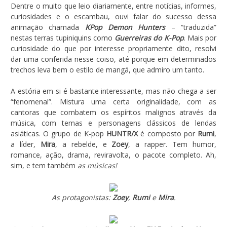
Dentre o muito que leio diariamente, entre notícias, informes,
curiosidades e o escambau, ouvi falar do sucesso dessa
animação chamada
KPop Demon Hunters
– “traduzida”
nestas terras tupiniquins como
Guerreiras do K-Pop
. Mais por
curiosidade do que por interesse propriamente dito, resolvi
dar uma conferida nesse coiso, até porque em determinados
trechos leva bem o estilo de mangá, que admiro um tanto.
A estória em si é bastante interessante, mas não chega a ser
“fenomenal”. Mistura uma certa originalidade, com as
cantoras que combatem os espíritos malignos através da
música, com temas e personagens clássicos de lendas
asiáticas. O grupo de K-pop
HUNTR/X
é composto por
Rumi
,
a líder,
Mira
, a rebelde, e
Zoey
, a rapper. Tem humor,
romance, ação, drama, reviravolta, o pacote completo. Ah,
sim, e tem também
as músicas!
As protagonistas:
Zoey
,
Rumi
e
Mira
.