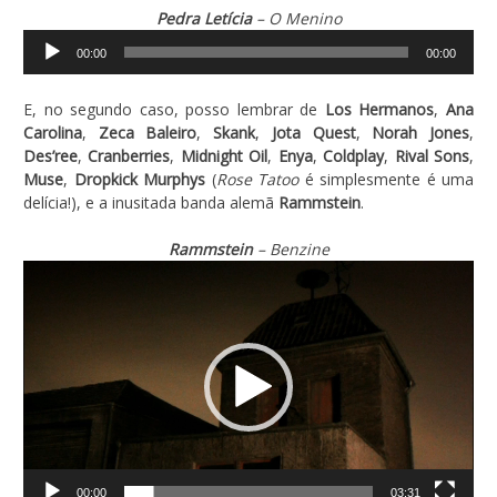
Pedra Letícia
– O Menino
Tocador
00:00
00:00
de
áudio
E, no segundo caso, posso lembrar de
Los Hermanos
,
Ana
Carolina
,
Zeca Baleiro
,
Skank
,
Jota Quest
,
Norah Jones
,
Des’ree
,
Cranberries
,
Midnight Oil
,
Enya
,
Coldplay
,
Rival Sons
,
Muse
,
Dropkick Murphys
(
Rose Tatoo
é simplesmente é uma
delícia!), e a inusitada banda alemã
Rammstein
.
Rammstein
– Benzine
Tocador
de
vídeo
00:00
03:31