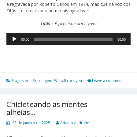
e regravada por Roberto Carlos em 1974, mas que na voz dos
Titãs creio ter ficado bem mais agradável.
Titãs
– É preciso saber viver
Tocador
00:00
00:00
de
áudio
Blogosfera
,
Bricolagem
,
We will rock you
Leave a comment
Chicleteando as mentes
alheias…
23 de janeiro de 2025
Adauto Andrade