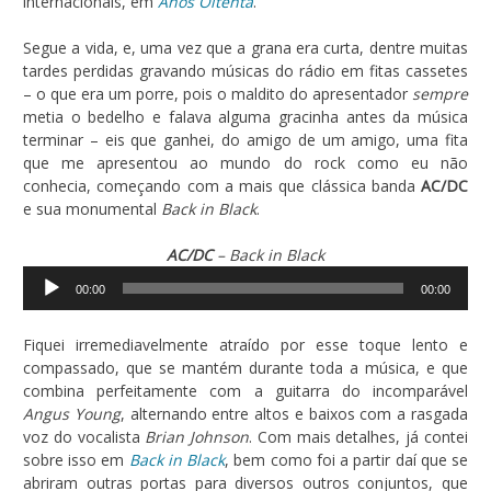
internacionais, em
Anos Oitenta
.
Segue a vida, e, uma vez que a grana era curta, dentre muitas
tardes perdidas gravando músicas do rádio em fitas cassetes
– o que era um porre, pois o maldito do apresentador
sempre
metia o bedelho e falava alguma gracinha antes da música
terminar – eis que ganhei, do amigo de um amigo, uma fita
que me apresentou ao mundo do rock como eu não
conhecia, começando com a mais que clássica banda
AC/DC
e sua monumental
Back in Black
.
AC/DC
– Back in Black
Tocador
00:00
00:00
de
áudio
Fiquei irremediavelmente atraído por esse toque lento e
compassado, que se mantém durante toda a música, e que
combina perfeitamente com a guitarra do incomparável
Angus Young
, alternando entre altos e baixos com a rasgada
voz do vocalista
Brian Johnson
. Com mais detalhes, já contei
sobre isso em
Back in Black
, bem como foi a partir daí que se
abriram outras portas para diversos outros conjuntos, que