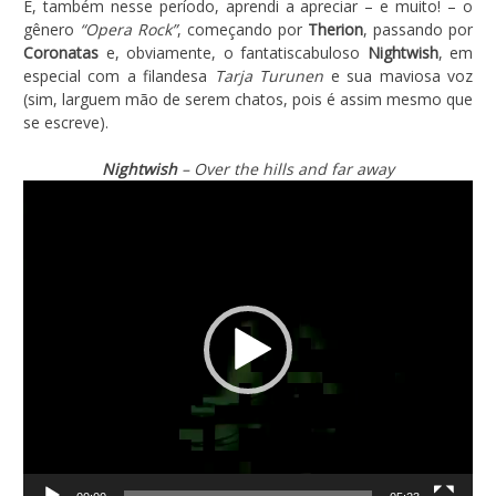
E, também nesse período, aprendi a apreciar – e muito! – o
gênero
“Opera Rock”
, começando por
Therion
, passando por
Coronatas
e, obviamente, o fantatiscabuloso
Nightwish
, em
especial com a filandesa
Tarja Turunen
e sua maviosa voz
(sim, larguem mão de serem chatos, pois é assim mesmo que
se escreve).
Nightwish
– Over the hills and far away
Tocador
de
vídeo