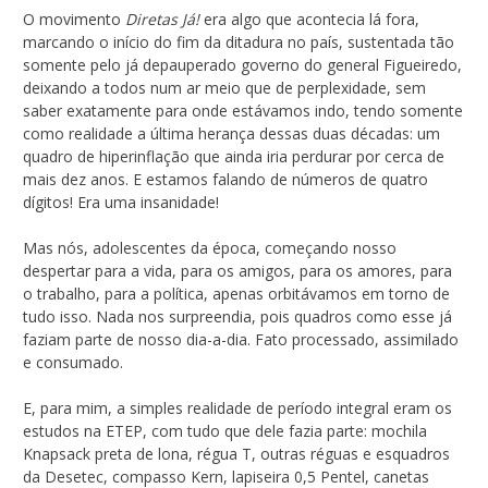
O movimento
Diretas Já!
era algo que acontecia lá fora,
marcando o início do fim da ditadura no país, sustentada tão
somente pelo já depauperado governo do general Figueiredo,
deixando a todos num ar meio que de perplexidade, sem
saber exatamente para onde estávamos indo, tendo somente
como realidade a última herança dessas duas décadas: um
quadro de hiperinflação que ainda iria perdurar por cerca de
mais dez anos. E estamos falando de números de quatro
dígitos! Era uma insanidade!
Mas nós, adolescentes da época, começando nosso
despertar para a vida, para os amigos, para os amores, para
o trabalho, para a política, apenas orbitávamos em torno de
tudo isso. Nada nos surpreendia, pois quadros como esse já
faziam parte de nosso dia-a-dia. Fato processado, assimilado
e consumado.
E, para mim, a simples realidade de período integral eram os
estudos na ETEP, com tudo que dele fazia parte: mochila
Knapsack preta de lona, régua T, outras réguas e esquadros
da Desetec, compasso Kern, lapiseira 0,5 Pentel, canetas