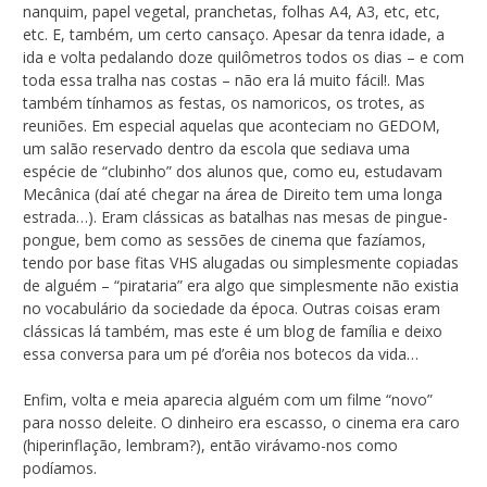
nanquim, papel vegetal, pranchetas, folhas A4, A3, etc, etc,
etc. E, também, um certo cansaço. Apesar da tenra idade, a
ida e volta pedalando doze quilômetros todos os dias – e com
toda essa tralha nas costas – não era lá muito fácil!. Mas
também tínhamos as festas, os namoricos, os trotes, as
reuniões. Em especial aquelas que aconteciam no GEDOM,
um salão reservado dentro da escola que sediava uma
espécie de “clubinho” dos alunos que, como eu, estudavam
Mecânica (daí até chegar na área de Direito tem uma longa
estrada…). Eram clássicas as batalhas nas mesas de pingue-
pongue, bem como as sessões de cinema que fazíamos,
tendo por base fitas VHS alugadas ou simplesmente copiadas
de alguém – “pirataria” era algo que simplesmente não existia
no vocabulário da sociedade da época. Outras coisas eram
clássicas lá também, mas este é um blog de família e deixo
essa conversa para um pé d’orêia nos botecos da vida…
Enfim, volta e meia aparecia alguém com um filme “novo”
para nosso deleite. O dinheiro era escasso, o cinema era caro
(hiperinflação, lembram?), então virávamo-nos como
podíamos.