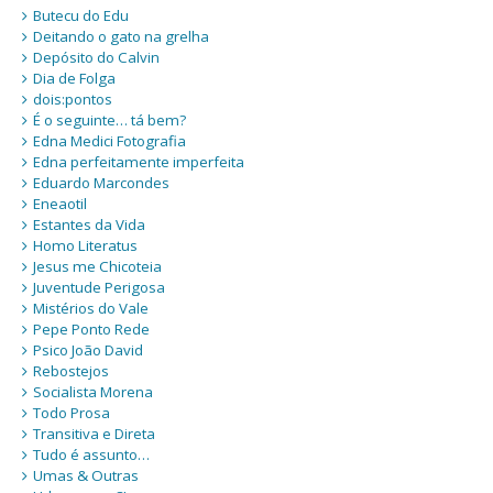
Butecu do Edu
Deitando o gato na grelha
Depósito do Calvin
Dia de Folga
dois:pontos
É o seguinte… tá bem?
Edna Medici Fotografia
Edna perfeitamente imperfeita
Eduardo Marcondes
Eneaotil
Estantes da Vida
Homo Literatus
Jesus me Chicoteia
Juventude Perigosa
Mistérios do Vale
Pepe Ponto Rede
Psico João David
Rebostejos
Socialista Morena
Todo Prosa
Transitiva e Direta
Tudo é assunto…
Umas & Outras