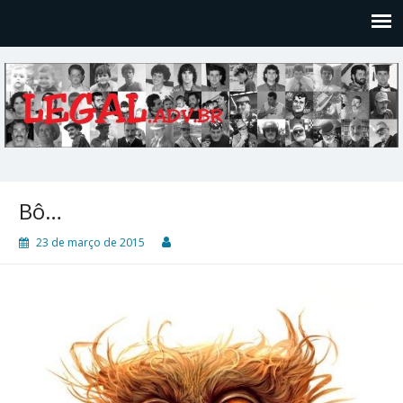
Legal
Filosofices de um Velho Causídico
Bô…
23 de março de 2015