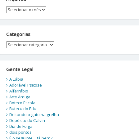
Arquivos
Categorias
Categorias
Gente Legal
A Lábia
Adorável Psicose
Alfarrábio
Arte Amiga
Boteco Escola
Butecu do Edu
Deitando o gato na grelha
Depósito do Calvin
Dia de Folga
dois:pontos
É o seguinte… tá bem?