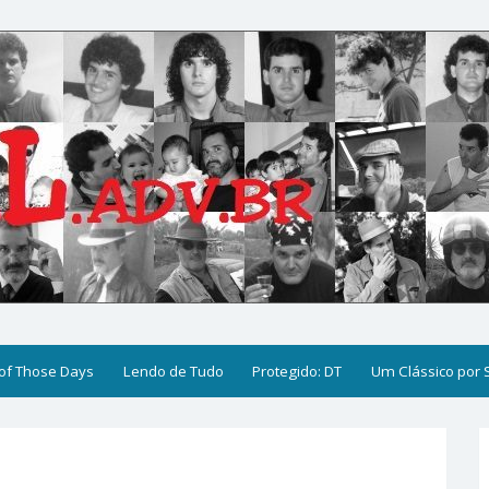
of Those Days
Lendo de Tudo
Protegido: DT
Um Clássico por