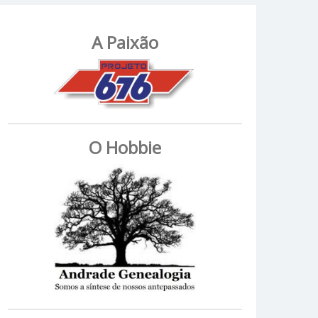
A Paixão
O Hobbie