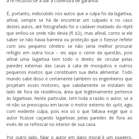
a ré recusou-se a dar a cobertura de garantia.
É, portanto, indiscutido nos autos que a culpa foi da lagartixa,
afinal, sempre se há de encontrar um culpado e no caso
destes autos, até fotografado foi o cadáver mutilado do réptil
que enfiou-se onde não devia (fl. 62), mas afinal, como ia ele
saber se não havia barreira ou proteção que o fizesse refletir
com seu pequeno cérebro se não seria melhor procurar
refúgio em outra toca – eis aqui o cerne da questão, pois
afinal uma lagartixa tem todo o direito de circular pelas
paredes externas das casas à cata de mosquitos e outros
pequenos insetos que constituem sua dieta alimentar. Todo
mundo sabe disso e certamente também os engenheiros que
projetam esses motores, que sabidamente se instalam do
lado de fora da residência, área que legitimamente pertence
às lagartixas. Neste particular, tem toda a razão o autor, se a
ré não se preocupou em lacrar o motor externo do
split
, agiu
com evidente culpa, pois era só o que faltava exigir que o
autor ficasse caçando lagartixas pelas paredes de fora ao
invés de se refrescar no interior de sua casa.
Por outro lado, falar o autor em dano moral é um exagero,