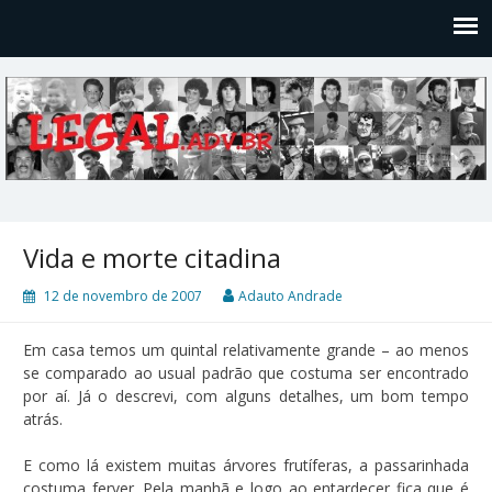
Legal
Filosofices de um Velho Causídico
Vida e morte citadina
12 de novembro de 2007
Adauto Andrade
Em casa temos um quintal relativamente grande – ao menos
se comparado ao usual padrão que costuma ser encontrado
por aí. Já o descrevi, com alguns detalhes, um bom tempo
atrás.
E como lá existem muitas árvores frutíferas, a passarinhada
costuma ferver. Pela manhã e logo ao entardecer fica que é