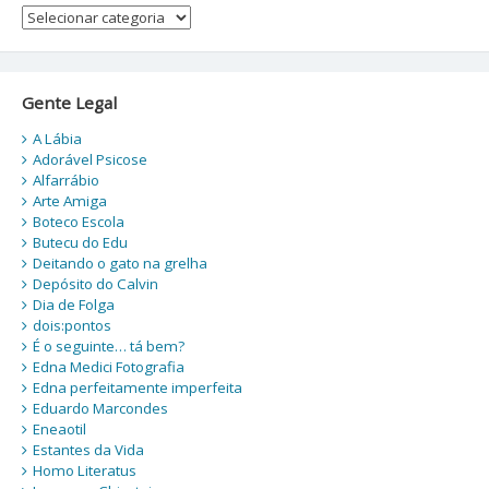
Categorias
Gente Legal
A Lábia
Adorável Psicose
Alfarrábio
Arte Amiga
Boteco Escola
Butecu do Edu
Deitando o gato na grelha
Depósito do Calvin
Dia de Folga
dois:pontos
É o seguinte… tá bem?
Edna Medici Fotografia
Edna perfeitamente imperfeita
Eduardo Marcondes
Eneaotil
Estantes da Vida
Homo Literatus