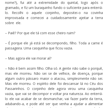
nome?), fui até a extremidade do quintal, logo após o
gramado, e fiz um buraquinho fundo o suficiente para enterrá-
lo. Recolhi o aquele corpinho, depositei-o na covinha
improvisada e comecei a cuidadosamente ajeitar a terra
sobre ele.
– Paiê? Por que ele tá com esse cheiro ruim?
– É porque ele já está se decompondo, filho. Toda a carne é
passageira. Uma casquinha que ficou vazia.
– Mas agora ele vai morar aí?
– Não é bem assim filho. Olha só. A gente não sabe o porquê,
mas ele morreu. Não sei se de velhice, de doença, porque
algum outro pássaro maior o atacou, simplesmente não sei.
Mas ele morreu. O espírito dele foi descansar lá no Céu dos
Passarinhos. O corpinho dele agora virou uma casquinha
vazia, que vai se decompor e voltar pra natureza. Ao enterrá-
lo ele vai acabar de se desmanchar, vai fazer parte da terra,
adubando-a, e pode até ser que venha a ajudar a alimentar