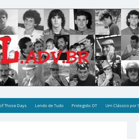
of Those Days
Lendo de Tudo
Protegido: DT
Um Clássico por