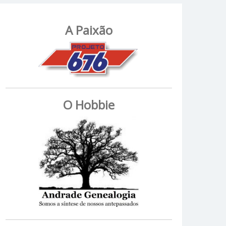
A Paixão
O Hobbie