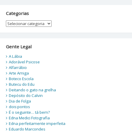
Categorias
Categorias
Gente Legal
A Lábia
Adorável Psicose
Alfarrábio
Arte Amiga
Boteco Escola
Butecu do Edu
Deitando o gato na grelha
Depósito do Calvin
Dia de Folga
dois:pontos
É o seguinte… tá bem?
Edna Medici Fotografia
Edna perfeitamente imperfeita
Eduardo Marcondes