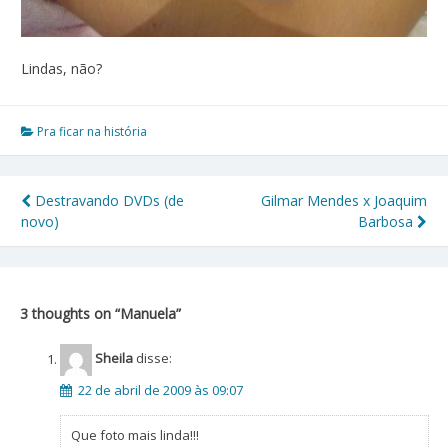
Lindas, não?
Pra ficar na história
Destravando DVDs (de
Gilmar Mendes x Joaquim
Navegação
novo)
Barbosa
de
Post
3 thoughts on “
Manuela
”
Sheila
disse:
22 de abril de 2009 às 09:07
Que foto mais linda!!!