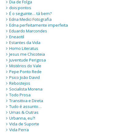
Dia de Folga
dois:pontos
É o seguinte… tá bem?
Edna Medici Fotografia
Edna perfeitamente imperfeita
Eduardo Marcondes
Eneaotil
Estantes da Vida
Homo Literatus
Jesus me Chicoteia
Juventude Perigosa
Mistérios do Vale
Pepe Ponto Rede
Psico João David
Rebostejos
Socialista Morena
Todo Prosa
Transitiva e Direta
Tudo é assunto…
Umas & Outras
Urbanna, eu?!
Vida de Suporte
Vida Perra