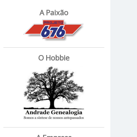
A Paixão
O Hobbie