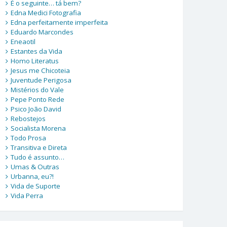
É o seguinte… tá bem?
Edna Medici Fotografia
Edna perfeitamente imperfeita
Eduardo Marcondes
Eneaotil
Estantes da Vida
Homo Literatus
Jesus me Chicoteia
Juventude Perigosa
Mistérios do Vale
Pepe Ponto Rede
Psico João David
Rebostejos
Socialista Morena
Todo Prosa
Transitiva e Direta
Tudo é assunto…
Umas & Outras
Urbanna, eu?!
Vida de Suporte
Vida Perra