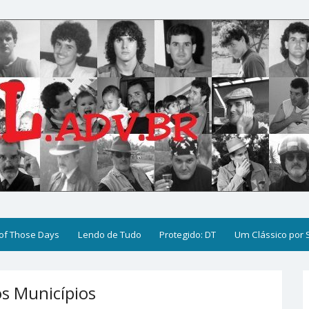
of Those Days
Lendo de Tudo
Protegido: DT
Um Clássico por
s Municípios