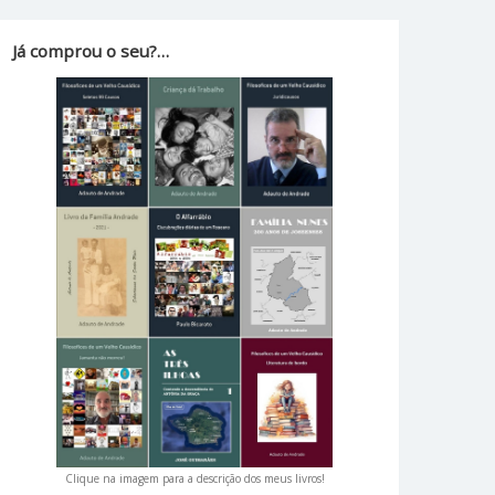
Já comprou o seu?…
Clique na imagem para a descrição dos meus livros!