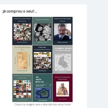
Já comprou o seu?…
Clique na imagem para a descrição dos meus livros!