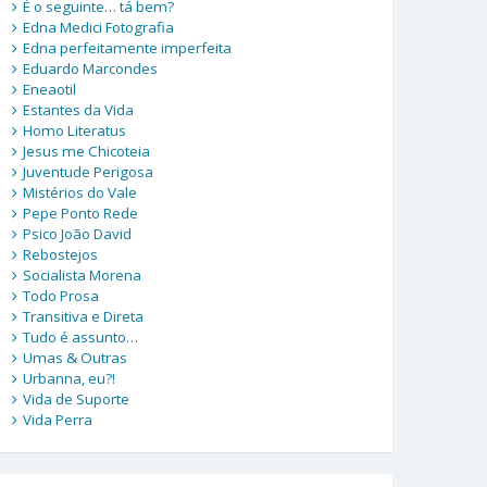
É o seguinte… tá bem?
Edna Medici Fotografia
Edna perfeitamente imperfeita
Eduardo Marcondes
Eneaotil
Estantes da Vida
Homo Literatus
Jesus me Chicoteia
Juventude Perigosa
Mistérios do Vale
Pepe Ponto Rede
Psico João David
Rebostejos
Socialista Morena
Todo Prosa
Transitiva e Direta
Tudo é assunto…
Umas & Outras
Urbanna, eu?!
Vida de Suporte
Vida Perra