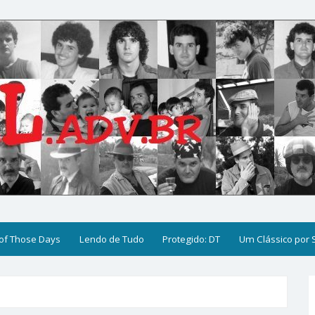
of Those Days
Lendo de Tudo
Protegido: DT
Um Clássico por