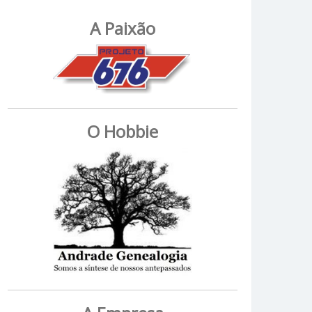
A Paixão
O Hobbie