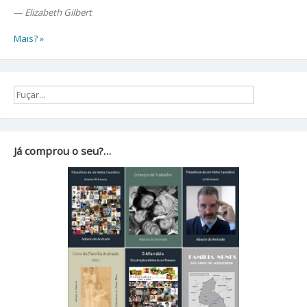
—
Elizabeth Gilbert
Mais? »
Já comprou o seu?…