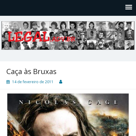
Legal
Filosofices de um Velho Causídico
Caça às Bruxas
14 de fevereiro de 2011