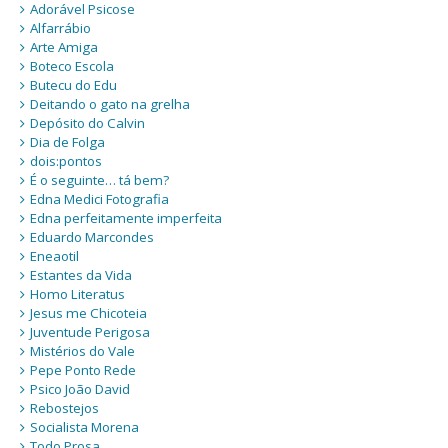
Adorável Psicose
Alfarrábio
Arte Amiga
Boteco Escola
Butecu do Edu
Deitando o gato na grelha
Depósito do Calvin
Dia de Folga
dois:pontos
É o seguinte… tá bem?
Edna Medici Fotografia
Edna perfeitamente imperfeita
Eduardo Marcondes
Eneaotil
Estantes da Vida
Homo Literatus
Jesus me Chicoteia
Juventude Perigosa
Mistérios do Vale
Pepe Ponto Rede
Psico João David
Rebostejos
Socialista Morena
Todo Prosa