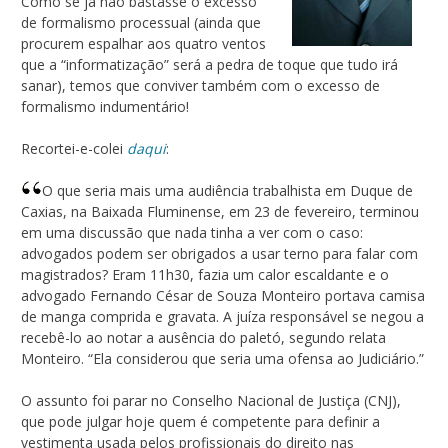
Como se já não bastasse o excesso
de formalismo processual (ainda que
procurem espalhar aos quatro ventos
que a “informatização” será a pedra de toque que tudo irá
sanar), temos que conviver também com o excesso de
formalismo indumentário!
Recortei-e-colei
daqui
:
O que seria mais uma audiência trabalhista em Duque de
Caxias, na Baixada Fluminense, em 23 de fevereiro, terminou
em uma discussão que nada tinha a ver com o caso:
advogados podem ser obrigados a usar terno para falar com
magistrados? Eram 11h30, fazia um calor escaldante e o
advogado Fernando César de Souza Monteiro portava camisa
de manga comprida e gravata. A juíza responsável se negou a
recebê-lo ao notar a ausência do paletó, segundo relata
Monteiro. “Ela considerou que seria uma ofensa ao Judiciário.”
O assunto foi parar no Conselho Nacional de Justiça (CNJ),
que pode julgar hoje quem é competente para definir a
vestimenta usada pelos profissionais do direito nas