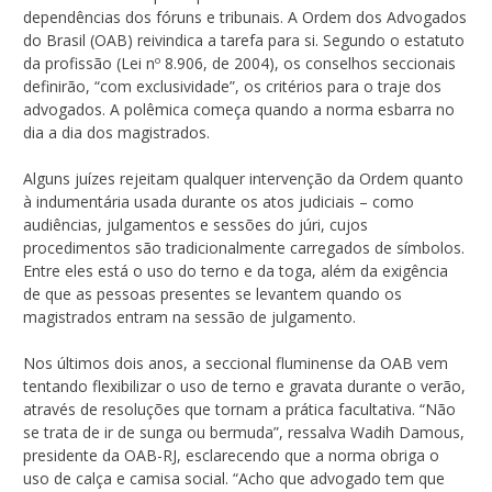
dependências dos fóruns e tribunais. A Ordem dos Advogados
do Brasil (OAB) reivindica a tarefa para si. Segundo o estatuto
da profissão (Lei nº 8.906, de 2004), os conselhos seccionais
definirão, “com exclusividade”, os critérios para o traje dos
advogados. A polêmica começa quando a norma esbarra no
dia a dia dos magistrados.
Alguns juízes rejeitam qualquer intervenção da Ordem quanto
à indumentária usada durante os atos judiciais – como
audiências, julgamentos e sessões do júri, cujos
procedimentos são tradicionalmente carregados de símbolos.
Entre eles está o uso do terno e da toga, além da exigência
de que as pessoas presentes se levantem quando os
magistrados entram na sessão de julgamento.
Nos últimos dois anos, a seccional fluminense da OAB vem
tentando flexibilizar o uso de terno e gravata durante o verão,
através de resoluções que tornam a prática facultativa. “Não
se trata de ir de sunga ou bermuda”, ressalva Wadih Damous,
presidente da OAB-RJ, esclarecendo que a norma obriga o
uso de calça e camisa social. “Acho que advogado tem que