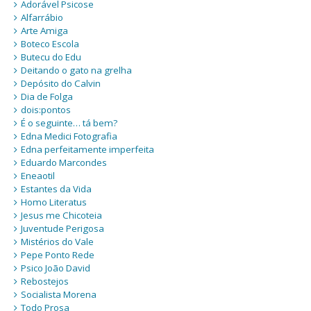
Adorável Psicose
Alfarrábio
Arte Amiga
Boteco Escola
Butecu do Edu
Deitando o gato na grelha
Depósito do Calvin
Dia de Folga
dois:pontos
É o seguinte… tá bem?
Edna Medici Fotografia
Edna perfeitamente imperfeita
Eduardo Marcondes
Eneaotil
Estantes da Vida
Homo Literatus
Jesus me Chicoteia
Juventude Perigosa
Mistérios do Vale
Pepe Ponto Rede
Psico João David
Rebostejos
Socialista Morena
Todo Prosa