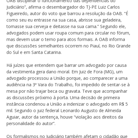
OAB disciplinar o funcionamento das dependências do
Judiciário”, afirma o desembargador do TJ-PE Luiz Carlos
Figueiredo, autor do voto que barrou a resolução da OAB. “É
como seu eu entrasse na sua casa, abrisse sua geladeira,
tomasse sua cerveja e deitasse na sua cama.” Segundo ele,
advogados podem usar roupa comum para circular no fórum,
mas devem usar o terno para atos formais. A OAB informa
que discussões semelhantes ocorrem no Piauí, no Rio Grande
do Sul e em Santa Catarina.
Há juízes que entendem que barrar um advogado por causa
da vestimenta gera dano moral. Em Juiz de Fora (MG), um
advogado processou a União porque, ao comparecer a uma
audiência na 3ª Vara do Trabalho, foi impedido de sentar-se à
mesa por não trajar beca ou gravata. Teve que acompanhar
as discussões próximo à porta. Uma decisão de primeira
instância condenou a União a indenizar o advogado em R$ 5
mil. Segundo o juiz federal Leonardo Augusto de Almeida
Aguiar, autor da sentença, houve “violação aos direitos da
personalidade do autor”.
Os formalismos no Judiciário também afetam o cidadão que