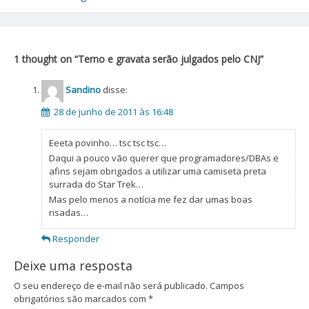
Navegação
de
Post
1 thought on “
Terno e gravata serão julgados pelo CNJ
”
Sandino
disse:
28 de junho de 2011 às 16:48
Eeeta povinho… tsc tsc tsc…
Daqui a pouco vão querer que programadores/DBAs e
afins sejam obrigados a utilizar uma camiseta preta
surrada do Star Trek…
Mas pelo menos a notícia me fez dar umas boas
risadas…
Responder
Deixe uma resposta
O seu endereço de e-mail não será publicado.
Campos
obrigatórios são marcados com
*