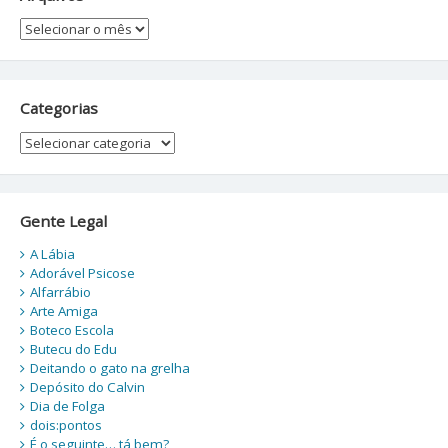
Arquivos
Categorias
Categorias
Gente Legal
A Lábia
Adorável Psicose
Alfarrábio
Arte Amiga
Boteco Escola
Butecu do Edu
Deitando o gato na grelha
Depósito do Calvin
Dia de Folga
dois:pontos
É o seguinte… tá bem?