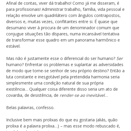
Afinal de contas, viver dá trabalho! Como já me disseram, é
para profissionais! Administrar trabalho, família, vida pessoal e
relação envolve um quadrilátero com ângulos contrapostos,
diversos e, muitas vezes, conflitantes entre si. É quase que
desumano viver à procura de um denominador comum que
conjugue situações tão díspares, numa incansável tentativa
de transformar esse quadro em um panorama harmônico e
estável.
Mas não é justamente esse o diferencial do ser humano?
Ser
humano? Enfrentar os problemas e suplantar as adversidades
de modo que torne-se senhor de seu próprio destino? Então a
luta constante e inesgotável pela pretendida harmonia seria
simplesmente uma condição natural de sua própria
existência… Qualquer coisa diferente disso seria um ato de
covardia, de desistência, de
render-se ao inevitável
…
Belas palavras, confesso.
Inclusive bem mais prolixas do que eu gostaria (aliás, quão
prolixa é a palavra prolixa…) – mas esse modo rebuscado é,