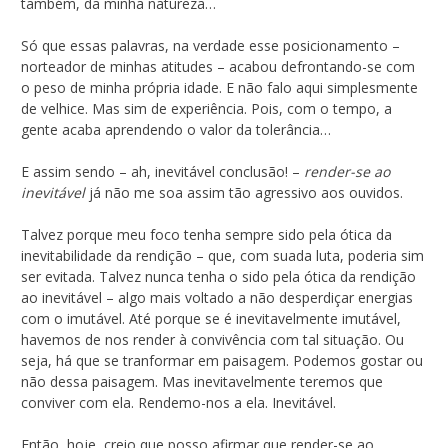
também, da minha natureza…
Só que essas palavras, na verdade esse posicionamento –
norteador de minhas atitudes – acabou defrontando-se com
o peso de minha própria idade. E não falo aqui simplesmente
de velhice. Mas sim de experiência. Pois, com o tempo, a
gente acaba aprendendo o valor da tolerância…
E assim sendo – ah, inevitável conclusão! –
render-se ao
inevitável
já não me soa assim tão agressivo aos ouvidos.
Talvez porque meu foco tenha sempre sido pela ótica da
inevitabilidade da rendição – que, com suada luta, poderia sim
ser evitada. Talvez nunca tenha o sido pela ótica da rendição
ao inevitável – algo mais voltado a não desperdiçar energias
com o imutável. Até porque se é inevitavelmente imutável,
havemos de nos render à convivência com tal situação. Ou
seja, há que se tranformar em paisagem. Podemos gostar ou
não dessa paisagem. Mas inevitavelmente teremos que
conviver com ela. Rendemo-nos a ela. Inevitável.
Então, hoje, creio que posso afirmar que render-se ao