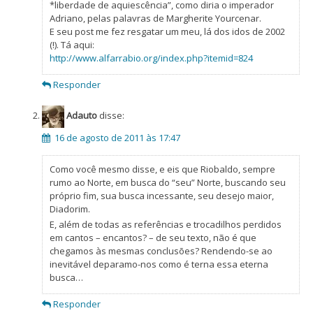
*liberdade de aquiescência”, como diria o imperador
Adriano, pelas palavras de Margherite Yourcenar.
E seu post me fez resgatar um meu, lá dos idos de 2002
(!). Tá aqui:
http://www.alfarrabio.org/index.php?itemid=824
Responder
Adauto
disse:
16 de agosto de 2011 às 17:47
Como você mesmo disse, e eis que Riobaldo, sempre
rumo ao Norte, em busca do “seu” Norte, buscando seu
próprio fim, sua busca incessante, seu desejo maior,
Diadorim.
E, além de todas as referências e trocadilhos perdidos
em cantos – encantos? – de seu texto, não é que
chegamos às mesmas conclusões? Rendendo-se ao
inevitável deparamo-nos como é terna essa eterna
busca…
Responder