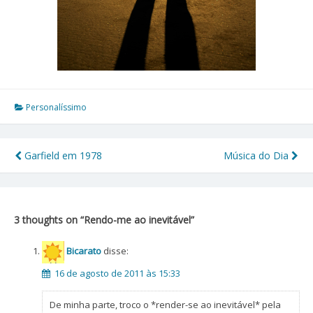
Personalíssimo
Garfield em 1978
Música do Dia
Navegação
de
Post
3 thoughts on “
Rendo-me ao inevitável
”
Bicarato
disse:
16 de agosto de 2011 às 15:33
De minha parte, troco o *render-se ao inevitável* pela