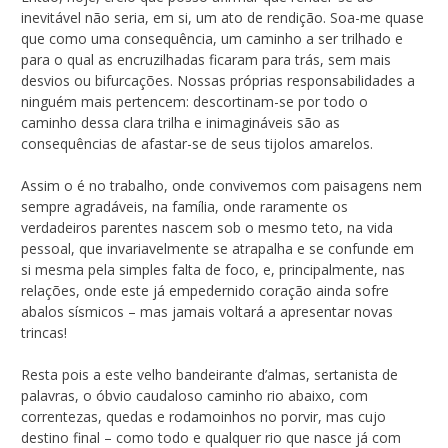
inevitável não seria, em si, um ato de rendição. Soa-me quase
que como uma consequência, um caminho a ser trilhado e
para o qual as encruzilhadas ficaram para trás, sem mais
desvios ou bifurcações. Nossas próprias responsabilidades a
ninguém mais pertencem: descortinam-se por todo o
caminho dessa clara trilha e inimagináveis são as
consequências de afastar-se de seus tijolos amarelos.
Assim o é no trabalho, onde convivemos com paisagens nem
sempre agradáveis, na família, onde raramente os
verdadeiros parentes nascem sob o mesmo teto, na vida
pessoal, que invariavelmente se atrapalha e se confunde em
si mesma pela simples falta de foco, e, principalmente, nas
relações, onde este já empedernido coração ainda sofre
abalos sísmicos – mas jamais voltará a apresentar novas
trincas!
Resta pois a este velho bandeirante d’almas, sertanista de
palavras, o óbvio caudaloso caminho rio abaixo, com
correntezas, quedas e rodamoinhos no porvir, mas cujo
destino final – como todo e qualquer rio que nasce já com