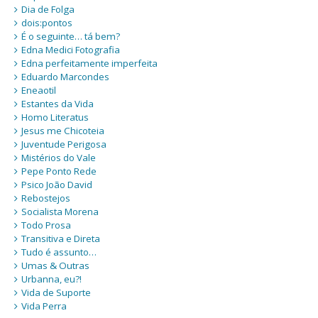
Dia de Folga
dois:pontos
É o seguinte… tá bem?
Edna Medici Fotografia
Edna perfeitamente imperfeita
Eduardo Marcondes
Eneaotil
Estantes da Vida
Homo Literatus
Jesus me Chicoteia
Juventude Perigosa
Mistérios do Vale
Pepe Ponto Rede
Psico João David
Rebostejos
Socialista Morena
Todo Prosa
Transitiva e Direta
Tudo é assunto…
Umas & Outras
Urbanna, eu?!
Vida de Suporte
Vida Perra