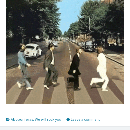
Aboboríferas
,
We will rock you
Leave a comment