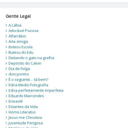
Gente Legal
A Lábia
Adorável Psicose
Alfarrábio
Arte Amiga
Boteco Escola
Butecu do Edu
Deitando o gato na grelha
Depósito do Calvin
Dia de Folga
dois:pontos
É o seguinte… tá bem?
Edna Medici Fotografia
Edna perfeitamente imperfeita
Eduardo Marcondes
Eneaotil
Estantes da Vida
Homo Literatus
Jesus me Chicoteia
Juventude Perigosa