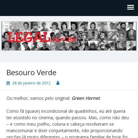
Legal
Filosofices de um Velho Causídico
Besouro Verde
28 de janeiro de 2012
Ou melhor, vamos pelo original:
Green Hornet
.
Como fã (quase) incondicional de quadrinhos, eu até queria
ter assistido no cinema, quando passou. Mas, como não deu
– e como meu joelho, coluna e cabeça resolveram se
mancomunar e doer conjuntamente, não proporcionando
opções lá muito diferentes – o programa familiar de hoje foi