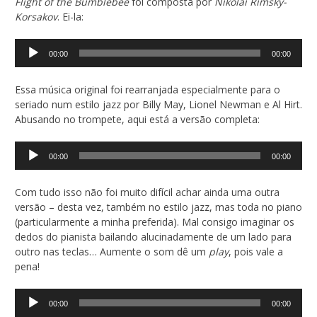
Flight of the Bumblebee
foi composta por
Nikolai Rimsky-
Korsakov
. Ei-la:
Tocador
00:00
00:00
de
áudio
Essa música original foi rearranjada especialmente para o
seriado num estilo jazz por Billy May, Lionel Newman e Al Hirt.
Abusando no trompete, aqui está a versão completa:
Tocador
00:00
00:00
de
áudio
Com tudo isso não foi muito difícil achar ainda uma outra
versão – desta vez, também no estilo jazz, mas toda no piano
(particularmente a minha preferida). Mal consigo imaginar os
dedos do pianista bailando alucinadamente de um lado para
outro nas teclas… Aumente o som dê um
play
, pois vale a
pena!
Tocador
00:00
00:00
de