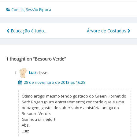
áudio
Comics
,
Sessão Pipoca
Educação é tudo…
Árvore de Costados
Navegação
de
Post
1 thought on “
Besouro Verde
”
Luiz
disse:
28 de novembro de 2013 às 16:28
Ótimo artigo! mesmo tendo gostado do Green Hornet do
Seth Rogen (puro entretenimento) concordo que é uma
bobagem, gostei de saber sobre a história antiga do
Besouro Verde.
Ganhou um leitor!
Abs,
Luiz