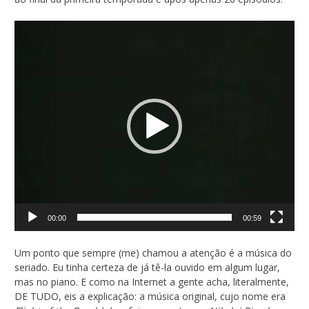
Tocador
de
vídeo
00:00
00:59
Um ponto que sempre (me) chamou a atenção é a música do
seriado. Eu tinha certeza de já tê-la ouvido em algum lugar,
mas no piano. E como na Internet a gente acha, literalmente,
DE TUDO, eis a explicação: a música original, cujo nome era