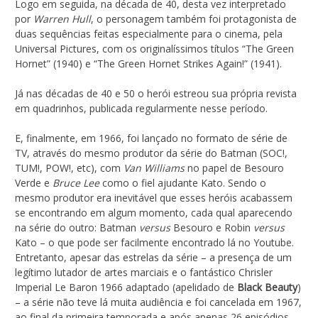
Logo em seguida, na década de 40, desta vez interpretado
por
Warren Hull
, o personagem também foi protagonista de
duas sequências feitas especialmente para o cinema, pela
Universal Pictures, com os originalíssimos títulos “The Green
Hornet” (1940) e “The Green Hornet Strikes Again!” (1941).
Já nas décadas de 40 e 50 o herói estreou sua própria revista
em quadrinhos, publicada regularmente nesse período.
E, finalmente, em 1966, foi lançado no formato de série de
TV, através do mesmo produtor da série do Batman (SOC!,
TUM!, POW!, etc), com
Van Williams
no papel de Besouro
Verde e
Bruce Lee
como o fiel ajudante Kato. Sendo o
mesmo produtor era inevitável que esses heróis acabassem
se encontrando em algum momento, cada qual aparecendo
na série do outro: Batman
versus
Besouro e Robin
versus
Kato – o que pode ser facilmente encontrado lá no Youtube.
Entretanto, apesar das estrelas da série – a presença de um
legítimo lutador de artes marciais e o fantástico Chrisler
Imperial Le Baron 1966 adaptado (apelidado de
Black Beauty
)
– a série não teve lá muita audiência e foi cancelada em 1967,
ao final da primeira temporada e após apenas 26 episódios.