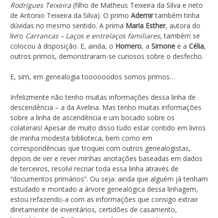
Rodrigues Teixeira
(filho de Matheus Teixeira da Silva e neto
de Antonio Teixeira da Silva). O primo
Ademir
também tinha
dúvidas no mesmo sentido. A prima
Maria Esther
, autora do
livro
Carrancas – Laços e entrelaços familiares
, também se
colocou à disposição. E, ainda, o
Homero
, a
Simone
e a
Célia
,
outros primos, demonstraram-se curiosos sobre o desfecho.
E, sim, em genealogia toooooodos somos primos…
Infelizmente não tenho muitas informações dessa linha de
descendência – a da Avelina. Mas tenho muitas informações
sobre a linha de ascendência e um bocado sobre os
colaterais! Apesar de muito disso tudo estar contido em livros
de minha modesta biblioteca, bem como em
correspondências que troquei com outros genealogistas,
depois de ver e rever minhas anotações baseadas em dados
de terceiros, resolvi recriar toda essa linha através de
“documentos primários”. Ou seja: ainda que alguém já tenham
estudado e montado a árvore genealógica dessa linhagem,
estou refazendo-a com as informações que consigo extrair
diretamente de inventários, certidões de casamento,