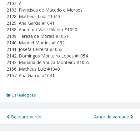
2102. ?
2103. Francisca de Macedo e Moraes
2128. Matheus Luiz #1040
2129. Ana Garcia #1041
2138. André do Valle Ribeiro #1050
2139. Tereza de Morais #1051
2140. Manoel Martins #1052
2141. Josefa Ferreira #1053
2142. Domingos Monteiro Lopes #1054
2143. Mariana de Souza Monteiro #1055
2156. Matheus Luiz #1040
2157. Ana Garcia #1041
Genealogices
Besouro Verde
Amor de verdade
Navegação
de