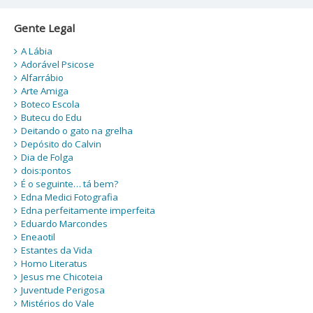
Gente Legal
A Lábia
Adorável Psicose
Alfarrábio
Arte Amiga
Boteco Escola
Butecu do Edu
Deitando o gato na grelha
Depósito do Calvin
Dia de Folga
dois:pontos
É o seguinte… tá bem?
Edna Medici Fotografia
Edna perfeitamente imperfeita
Eduardo Marcondes
Eneaotil
Estantes da Vida
Homo Literatus
Jesus me Chicoteia
Juventude Perigosa
Mistérios do Vale