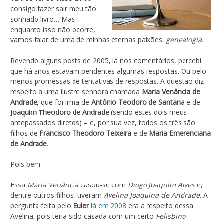
consigo fazer sair meu tão
sonhado livro… Mas
enquanto isso não ocorre,
vamos falar de uma de minhas eternas paixões:
genealogia
.
Revendo alguns posts de 2005, lá nos comentários, percebi
que há anos estavam pendentes algumas respostas. Ou pelo
menos promessas de tentativas de respostas. A questão diz
respeito a uma ilustre senhora chamada
Maria Venância de
Andrade
, que foi irmã de
Antônio Teodoro de Santana
e de
Joaquim Theodoro de Andrade
(sendo estes dois meus
antepassados diretos) – e, por sua vez, todos os três são
filhos de
Francisco Theodoro Teixeira
e de
Maria Emerenciana
de Andrade
.
Pois bem.
Essa
Maria Venância
casou-se com
Diogo Joaquim Alves
e,
dentre outros filhos, tiveram
Avelina Joaquina de Andrade
. A
pergunta feita pelo
Euler
lá em 2008
era a respeito dessa
Avelina, pois teria sido casada com um certo
Felisbino