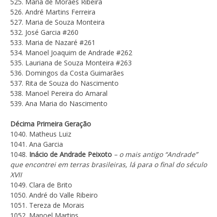
525. Maria de Moraes Ribeira
526. André Martins Ferreira
527. Maria de Souza Monteira
532. José Garcia #260
533. Maria de Nazaré #261
534. Manoel Joaquim de Andrade #262
535. Lauriana de Souza Monteira #263
536. Domingos da Costa Guimarães
537. Rita de Souza do Nascimento
538. Manoel Pereira do Amaral
539. Ana Maria do Nascimento
Décima Primeira Geração
1040. Matheus Luiz
1041. Ana Garcia
1048.
Inácio de Andrade Peixoto
– o mais antigo “Andrade”
que encontrei em terras brasileiras, lá para o final do século
XVII
1049. Clara de Brito
1050. André do Valle Ribeiro
1051. Tereza de Morais
1052. Manoel Martins