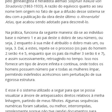
pelo genealogista e heraldista alemão
Stephan Kekule von
Stradonitz
(1863-1933). A razão do equívoco quanto ao seu
nome tem origem no fato de que a difusão desse sistema se
deu com a publicação da obra deste último: o
Ahnentafel
Atlas
, que acabou sendo adotado para descrevê-lo.
Na prática, funciona da seguinte maneira: dá-se ao indivíduo
base o número 1 e ao pai deste o dobro de seu número, ou
seja, 2 enquanto à sua mãe é atribuído o dobro mais um, ou
seja, 3. Daí, a estes, repete-se o processo (os pais do homem
2 serão 4 e 5, enquanto que os pais da mulher 3 serão 6 e 7),
e assim sucessivamente, retroagindo no tempo. Isso nos
fornece um tipo de árvore infinita e contínua, onde todos os
homens possuem número par e todas as mulheres ímpar,
permitindo indefinidos acréscimos sem perturbação de sua
rigorosa estrutura.
E esse é o sistema utilizado a seguir para que se possa
visualizar a árvore de antepassados diretos relativos à minha
linhagem, partindo de meus filhotes. Algumas sequências
numéricas foram saltadas, ou melhor, interrompidas,
simplesmente porque não tive (ainda) documentos para