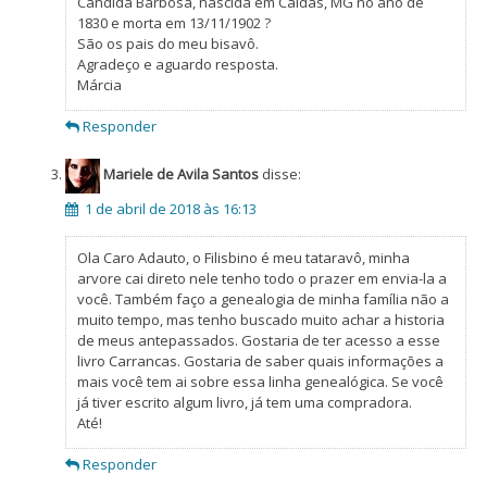
Cândida Barbosa, nascida em Caldas, MG no ano de
1830 e morta em 13/11/1902 ?
São os pais do meu bisavô.
Agradeço e aguardo resposta.
Márcia
Responder
Mariele de Avila Santos
disse:
1 de abril de 2018 às 16:13
Ola Caro Adauto, o Filisbino é meu tataravô, minha
arvore cai direto nele tenho todo o prazer em envia-la a
você. Também faço a genealogia de minha família não a
muito tempo, mas tenho buscado muito achar a historia
de meus antepassados. Gostaria de ter acesso a esse
livro Carrancas. Gostaria de saber quais informações a
mais você tem ai sobre essa linha genealógica. Se você
já tiver escrito algum livro, já tem uma compradora.
Até!
Responder