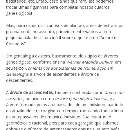
batistérios, etc. Então, caso ainda queiram, até podemos
trocar umas figurinhas para completar nossos quadros
genealógicos!
Mas, para os demais curiosos de plantão, antes de entrarmos
propriamente no assunto, primeiramente vamos a uma
pequena aula
de cultura inútil
sobre o que é uma “Árvore de
Costados”.
Em genealogia existem, basicamente, dois tipos de árvores
genealógicas, conforme ensina
Werner Mabilde Dullius
, em
seu texto
Comentários aos Sistemas de Numeração em
Genealogia
: a árvore de ascendentes e árvore de
descendentes.
A
árvore de ascendentes
, também conhecida como
árvore de
costados
, ou ainda como
árvore genealógica inversa
, é a
árvore formada pelos antepassados de um indivíduo, partindo
da atualidade e retroagindo no tempo, montando toda a linha
de antepassados de um único indivíduo. Sua estrutura é
geométrica e racional, pois para cada geração que subimos,
dobra-se o número de antepassados: dois pais, quatro avós,