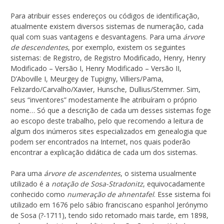
Para atribuir esses endereços ou códigos de identificação,
atualmente existem diversos sistemas de numeração, cada
qual com suas vantagens e desvantagens. Para uma
árvore
de descendentes
, por exemplo, existem os seguintes
sistemas: de Registro, de Registro Modificado, Henry, Henry
Modificado – Versão I, Henry Modificado – Versão II,
D’Aboville I, Meurgey de Tupigny, Villiers/Pama,
Felizardo/Carvalho/Xavier, Hunsche, Dullius/Stemmer. Sim,
seus “inventores” modestamente lhe atribuíram o próprio
nome… Só que a descrição de cada um desses sistemas foge
ao escopo deste trabalho, pelo que recomendo a leitura de
algum dos inúmeros sites especializados em genealogia que
podem ser encontrados na Internet, nos quais poderão
encontrar a explicação didática de cada um dos sistemas.
Para uma
árvore de ascendentes
, o sistema usualmente
utilizado é a
notação de Sosa-Stradonitz
, equivocadamente
conhecido como
numeração de ahnentafel
. Esse sistema foi
utilizado em 1676 pelo sábio franciscano espanhol Jerónymo
de Sosa (?-1711), tendo sido retomado mais tarde, em 1898,