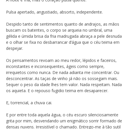
Pulsa apertado, angustiado, absorto, independente.
Despido tanto de sentimentos quanto de andrajos, as mãos
buscam os batentes, o corpo se arqueia no umbral, uma
gélida e úmida brisa da fria madrugada abraça a pele desnuda
e o olhar se fixa no desbarrancar d’água que o céu teima em
despejar.
Os pensamentos revoam ao meu redor, lépidos e faceiros,
inconstantes e inconsequentes, ágeis como sempre,
irrequietos como nunca. De nada adianta me concentrar. Ou
desconcentrar. As taças de vinho já não os sossegam mais.
Sequer o peso da idade lhes tem valor. Nada respeitam. Nada
os aquieta. E o repouso fugidio teima em desaparecer.
E, torrencial, a chuva cai.
E por entre toda aquela água, o céu escuro silenciosamente
grita por mim, desvendando um enigmático sorrir formado de
densas nuvens. Irresistível o chamado. Entrego-me à tão sutil