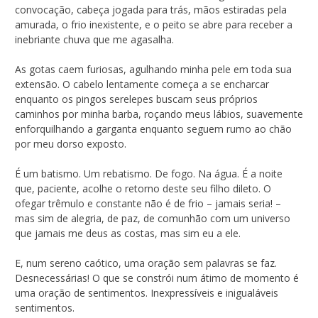
convocação, cabeça jogada para trás, mãos estiradas pela
amurada, o frio inexistente, e o peito se abre para receber a
inebriante chuva que me agasalha.
As gotas caem furiosas, agulhando minha pele em toda sua
extensão. O cabelo lentamente começa a se encharcar
enquanto os pingos serelepes buscam seus próprios
caminhos por minha barba, roçando meus lábios, suavemente
enforquilhando a garganta enquanto seguem rumo ao chão
por meu dorso exposto.
É um batismo. Um rebatismo. De fogo. Na água. É a noite
que, paciente, acolhe o retorno deste seu filho dileto. O
ofegar trêmulo e constante não é de frio – jamais seria! –
mas sim de alegria, de paz, de comunhão com um universo
que jamais me deus as costas, mas sim eu a ele.
E, num sereno caótico, uma oração sem palavras se faz.
Desnecessárias! O que se constrói num átimo de momento é
uma oração de sentimentos. Inexpressíveis e inigualáveis
sentimentos.