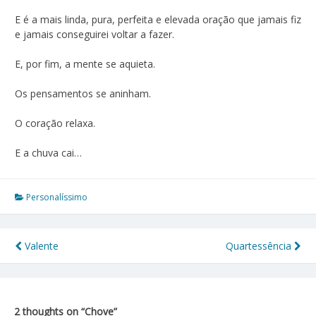
E é a mais linda, pura, perfeita e elevada oração que jamais fiz
e jamais conseguirei voltar a fazer.
E, por fim, a mente se aquieta.
Os pensamentos se aninham.
O coração relaxa.
E a chuva cai…
Personalíssimo
Valente
Quartessência
Navegação
de
Post
2 thoughts on “
Chove
”