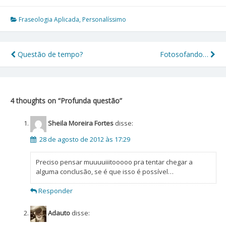
Fraseologia Aplicada
,
Personalíssimo
Questão de tempo?
Fotosofando…
Navegação
de
Post
4 thoughts on “
Profunda questão
”
Sheila Moreira Fortes
disse:
28 de agosto de 2012 às 17:29
Preciso pensar muuuuiiitooooo pra tentar chegar a
alguma conclusão, se é que isso é possível…
Responder
Adauto
disse: