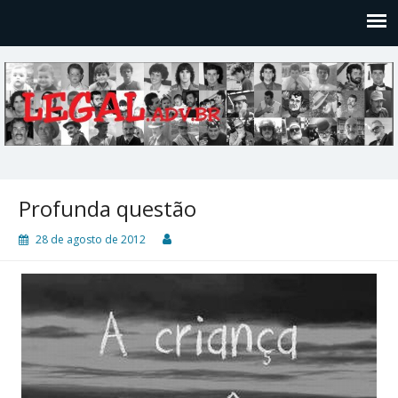
Legal
Filosofices de um Velho Causídico
Profunda questão
28 de agosto de 2012