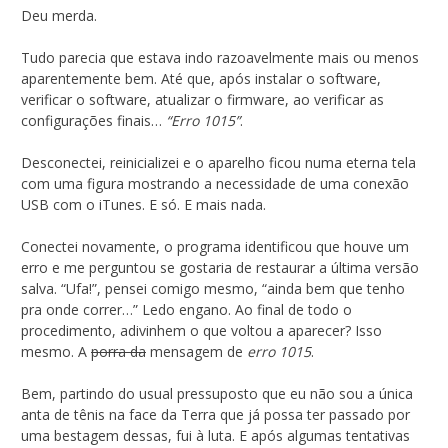
Deu merda.
Tudo parecia que estava indo razoavelmente mais ou menos
aparentemente bem. Até que, após instalar o software,
verificar o software, atualizar o firmware, ao verificar as
configurações finais…
“Erro 1015”
.
Desconectei, reinicializei e o aparelho ficou numa eterna tela
com uma figura mostrando a necessidade de uma conexão
USB com o iTunes. E só. E mais nada.
Conectei novamente, o programa identificou que houve um
erro e me perguntou se gostaria de restaurar a última versão
salva. “Ufa!”, pensei comigo mesmo, “ainda bem que tenho
pra onde correr…” Ledo engano. Ao final de todo o
procedimento, adivinhem o que voltou a aparecer? Isso
mesmo. A
porra da
mensagem de
erro 1015
.
Bem, partindo do usual pressuposto que eu não sou a única
anta de tênis na face da Terra que já possa ter passado por
uma bestagem dessas, fui à luta. E após algumas tentativas