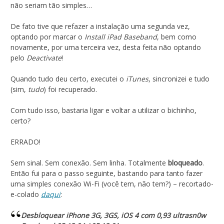
não seriam tão simples…
De fato tive que refazer a instalação uma segunda vez,
optando por marcar o
Install iPad Baseband
, bem como
novamente, por uma terceira vez, desta feita não optando
pelo
Deactivate
!
Quando tudo deu certo, executei o
iTunes
, sincronizei e tudo
(sim,
tudo
) foi recuperado.
Com tudo isso, bastaria ligar e voltar a utilizar o bichinho,
certo?
ERRADO!
Sem sinal. Sem conexão. Sem linha. Totalmente
bloqueado
.
Então fui para o passo seguinte, bastando para tanto fazer
uma simples conexão Wi-Fi (você tem, não tem?) – recortado-
e-colado
daqui
:
Desbloquear iPhone 3G, 3GS, iOS 4 com 0,93 ultrasn0w