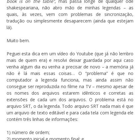
book is on the table”
, mas passa longe de qualquer ode
shakespeariana, não abro mão de minhas legendas – as
quais, às vezes, vem com problemas de sincronização,
tradução ou simplesmente desaparecem (ainda que estejam
lá).
Muito bem.
Peguei esta dica em um vídeo do Youtube (que já não lembro
mais de quem era) e resolvi deixar guardada por aqui caso
venha algum dia eu venha a precisar de novo – a memória já
não é lá mais essas coisas… O “problema” é que no
computador a legenda funciona, mas ainda assim não
consegue ser reproduzida no filme na TV – mesmo apesar de
os nomes dos arquivos estarem idênticos e corretas as
extensões de cada um dos arquivos. O problema está no
arquivo SRT, o da legenda. Todo arquivo SRT nada mais é que
um arquivo de texto editável e para cada tela com legenda ele
contém três linhas de informações:
1) número de ordem;
2) momento inicial e momento final; e