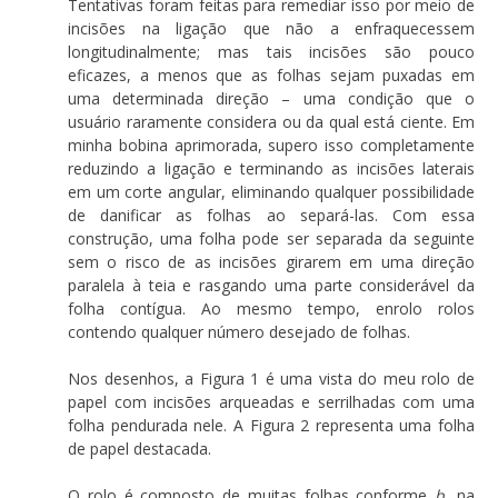
Tentativas foram feitas para remediar isso por meio de
incisões na ligação que não a enfraquecessem
longitudinalmente; mas tais incisões são pouco
eficazes, a menos que as folhas sejam puxadas em
uma determinada direção – uma condição que o
usuário raramente considera ou da qual está ciente. Em
minha bobina aprimorada, supero isso completamente
reduzindo a ligação e terminando as incisões laterais
em um corte angular, eliminando qualquer possibilidade
de danificar as folhas ao separá-las. Com essa
construção, uma folha pode ser separada da seguinte
sem o risco de as incisões girarem em uma direção
paralela à teia e rasgando uma parte considerável da
folha contígua. Ao mesmo tempo, enrolo rolos
contendo qualquer número desejado de folhas.
Nos desenhos, a Figura 1 é uma vista do meu rolo de
papel com incisões arqueadas e serrilhadas com uma
folha pendurada nele. A Figura 2 representa uma folha
de papel destacada.
O rolo é composto de muitas folhas conforme
b
, na