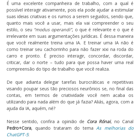
É uma excelente companheira de trabalho, com a qual é
possível interagir ativamente, pois ela pode ajudar a estimular
suas ideias criativas e os rumos a serem seguidos, sendo que,
quanto mais você a usar, mais ela vai compreender o seu
estilo, o seu
“modus operandi”
, o que é relevante e o que é
irrelevante em suas argumentações jurídicas. É dessa maneira
que você realmente treina uma IA. E treinar uma IA não é
como treinar seu cachorrinho para não fazer xixi na roda do
carro e pronto. É preciso interagir, concordar, discordar,
criticar, dar o norte – tudo para que possa haver uma real
compreensão do tipo de trabalho que você realiza.
De que adianta delegar tarefas burocráticas e repetitivas
visando poupar seus tão preciosos neurônios se, no final das
contas, em termos de criatividade você nem acaba os
utilizando para nada além do que já fazia? Aliás, agora, com a
ajuda da IA, aquém, né?
Nesse sentido, confira a opinião de
Cora Rónai
, no Canal
Pedro+Cora
, quando trataram do tema
As melhorias do
ChatGPT-5
: