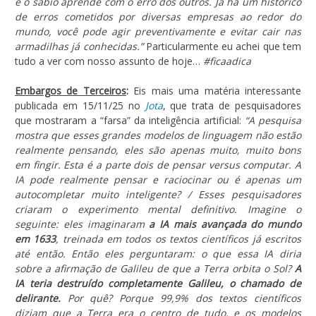
e o sábio aprende com o erro dos outros. Já há um histórico
de erros cometidos por diversas empresas ao redor do
mundo, você pode agir preventivamente e evitar cair nas
armadilhas já conhecidas.”
Particularmente eu achei que tem
tudo a ver com nosso assunto de hoje…
#ficaadica
Embargos de Terceiros
:
Eis mais uma matéria interessante
publicada em 15/11/25 no
Jota
, que trata de pesquisadores
que mostraram a “farsa” da inteligência artificial:
“A pesquisa
mostra que esses grandes modelos de linguagem não estão
realmente pensando, eles são apenas muito, muito bons
em fingir. Esta é a parte dois de pensar versus computar. A
IA pode realmente pensar e raciocinar ou é apenas um
autocompletar muito inteligente? / Esses pesquisadores
criaram o experimento mental definitivo. Imagine o
seguinte: eles imaginaram
a IA mais avançada do mundo
em 1633
, treinada em todos os textos científicos já escritos
até então. Então eles perguntaram: o que essa IA diria
sobre a afirmação de Galileu de que a Terra orbita o Sol?
A
IA teria destruído completamente Galileu, o chamado de
delirante.
Por quê? Porque 99,9% dos textos científicos
diziam que a Terra era o centro de tudo, e os modelos