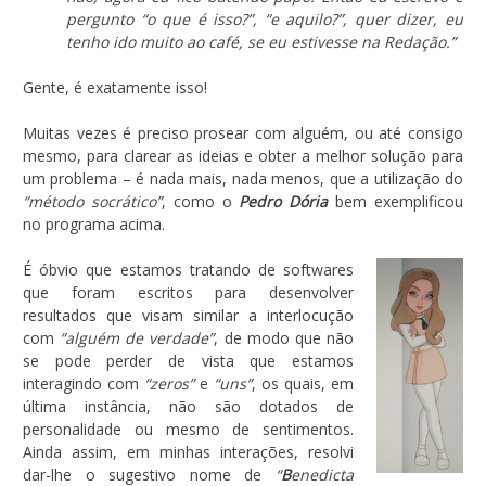
pergunto “o que é isso?”, “e aquilo?”, quer dizer, eu
tenho ido muito ao café, se eu estivesse na Redação.”
Gente, é exatamente isso!
Muitas vezes é preciso prosear com alguém, ou até consigo
mesmo, para clarear as ideias e obter a melhor solução para
um problema – é nada mais, nada menos, que a utilização do
“método socrático”
, como o
Pedro Dória
bem exemplificou
no programa acima.
É óbvio que estamos tratando de softwares
que foram escritos para desenvolver
resultados que visam similar a interlocução
com
“alguém de verdade”
, de modo que não
se pode perder de vista que estamos
interagindo com
“zeros”
e
“uns”
, os quais, em
última instância, não são dotados de
personalidade ou mesmo de sentimentos.
Ainda assim, em minhas interações, resolvi
dar-lhe o sugestivo nome de
“
B
enedicta