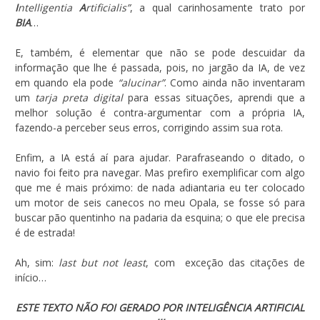
I
ntelligentia
A
rtificialis”
, a qual carinhosamente trato por
BIA
…
E, também, é elementar que não se pode descuidar da
informação que lhe é passada, pois, no jargão da IA, de vez
em quando ela pode
“alucinar”
. Como ainda não inventaram
um
tarja preta digital
para essas situações, aprendi que a
melhor solução é contra-argumentar com a própria IA,
fazendo-a perceber seus erros, corrigindo assim sua rota.
Enfim, a IA está aí para ajudar. Parafraseando o ditado, o
navio foi feito pra navegar. Mas prefiro exemplificar com algo
que me é mais próximo: de nada adiantaria eu ter colocado
um motor de seis canecos no meu Opala, se fosse só para
buscar pão quentinho na padaria da esquina; o que ele precisa
é de estrada!
Ah, sim:
last but not least
, com exceção das citações de
início…
ESTE TEXTO NÃO FOI GERADO POR INTELIGÊNCIA ARTIFICIAL