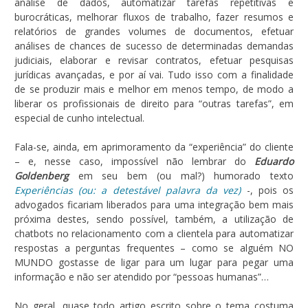
análise de dados, automatizar tarefas repetitivas e
burocráticas, melhorar fluxos de trabalho, fazer resumos e
relatórios de grandes volumes de documentos, efetuar
análises de chances de sucesso de determinadas demandas
judiciais, elaborar e revisar contratos, efetuar pesquisas
jurídicas avançadas, e por aí vai. Tudo isso com a finalidade
de se produzir mais e melhor em menos tempo, de modo a
liberar os profissionais de direito para “outras tarefas”, em
especial de cunho intelectual.
Fala-se, ainda, em aprimoramento da “experiência” do cliente
– e, nesse caso, impossível não lembrar do
Eduardo
Goldenberg
em seu bem (ou mal?) humorado texto
Experiências (ou: a detestável palavra da vez)
-, pois os
advogados ficariam liberados para uma integração bem mais
próxima destes, sendo possível, também, a utilização de
chatbots no relacionamento com a clientela para automatizar
respostas a perguntas frequentes – como se alguém NO
MUNDO gostasse de ligar para um lugar para pegar uma
informação e não ser atendido por “pessoas humanas”…
No geral, quase todo artigo escrito sobre o tema costuma