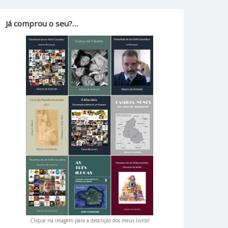
Já comprou o seu?…
Clique na imagem para a descrição dos meus livros!