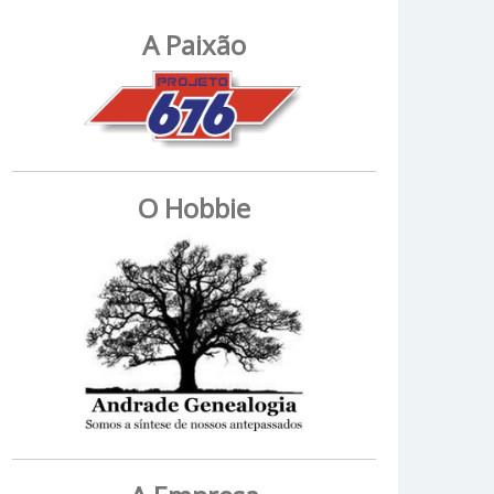
A Paixão
O Hobbie