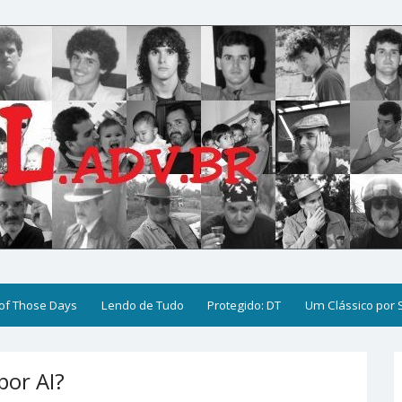
of Those Days
Lendo de Tudo
Protegido: DT
Um Clássico por
por AI?