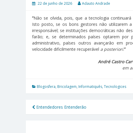
22 de junho de 2026
Adauto Andrade
“
Não se olvida, pois, que a tecnologia continuará
Isto posto, se os bons gestores não utilizarem a 
irresponsável; se instituições democráticas não d
farão; e, se determinados países optarem por p
administrativo, países outros avançarão em pr
velocidade dificilmente recuperável
a posteriori
.
”
André Castro Car
em a
Blogosfera
,
Bricolagem
,
Informatiquês
,
Tecnologices
Entendedores Entenderão
Navegação
de