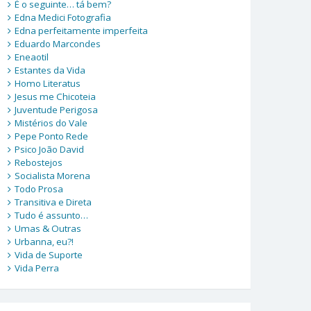
É o seguinte… tá bem?
Edna Medici Fotografia
Edna perfeitamente imperfeita
Eduardo Marcondes
Eneaotil
Estantes da Vida
Homo Literatus
Jesus me Chicoteia
Juventude Perigosa
Mistérios do Vale
Pepe Ponto Rede
Psico João David
Rebostejos
Socialista Morena
Todo Prosa
Transitiva e Direta
Tudo é assunto…
Umas & Outras
Urbanna, eu?!
Vida de Suporte
Vida Perra