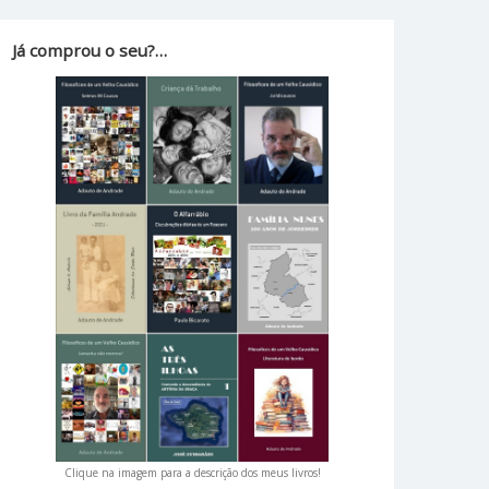
Já comprou o seu?…
Clique na imagem para a descrição dos meus livros!