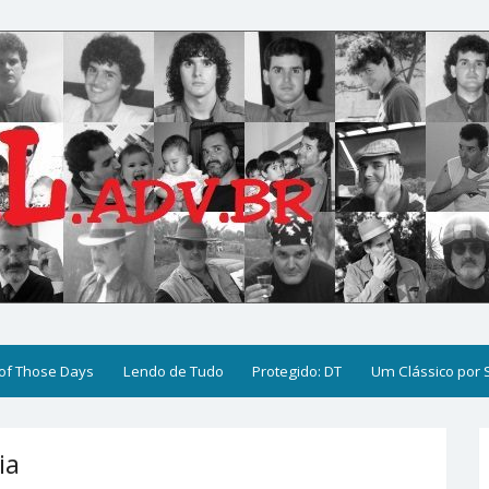
of Those Days
Lendo de Tudo
Protegido: DT
Um Clássico por
ia