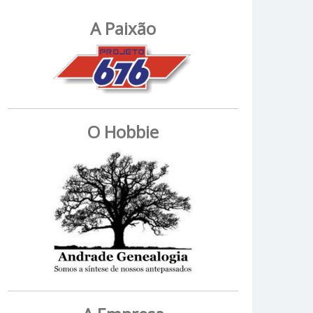
A Paixão
O Hobbie