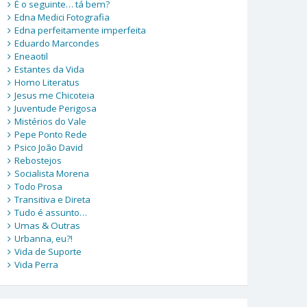
É o seguinte… tá bem?
Edna Medici Fotografia
Edna perfeitamente imperfeita
Eduardo Marcondes
Eneaotil
Estantes da Vida
Homo Literatus
Jesus me Chicoteia
Juventude Perigosa
Mistérios do Vale
Pepe Ponto Rede
Psico João David
Rebostejos
Socialista Morena
Todo Prosa
Transitiva e Direta
Tudo é assunto…
Umas & Outras
Urbanna, eu?!
Vida de Suporte
Vida Perra