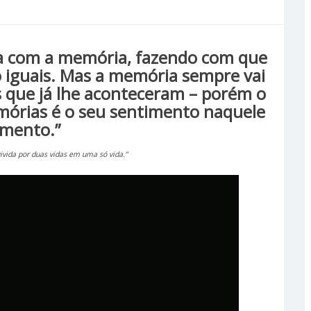
aba com a memória, fazendo com que
o iguais. Mas a memória sempre vai
s que já lhe aconteceram – porém o
órias é o seu sentimento naquele
mento.”
vivida por duas vidas em uma só vida.”
Tocador
de
vídeo