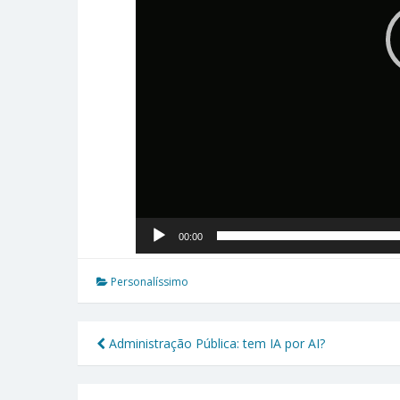
00:00
Personalíssimo
Administração Pública: tem IA por AI?
Navegação
de