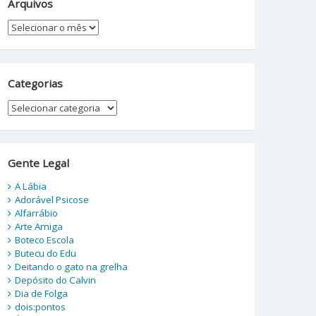
Arquivos
Arquivos
Categorias
Categorias
Gente Legal
A Lábia
Adorável Psicose
Alfarrábio
Arte Amiga
Boteco Escola
Butecu do Edu
Deitando o gato na grelha
Depósito do Calvin
Dia de Folga
dois:pontos