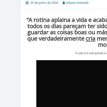
25 de junho de 2026
Adauto Andrade
“A rotina aplaina a vida e ac
todos os dias pareçam ter sid
guardar as coisas boas ou má
que verdadeiramente
cria
mem
mo
“A vida só é vida quando é 