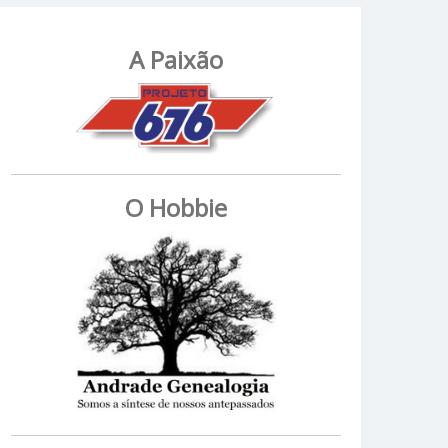
A Paixão
O Hobbie