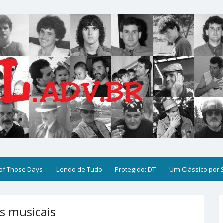
of Those Days
Lendo de Tudo
Protegido: DT
Um Clássico por
s musicais