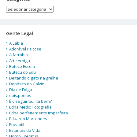
Categorias
Gente Legal
A Lábia
Adorável Psicose
Alfarrábio
Arte Amiga
Boteco Escola
Butecu do Edu
Deitando o gato na grelha
Depósito do Calvin
Dia de Folga
dois:pontos
É o seguinte… tá bem?
Edna Medici Fotografia
Edna perfeitamente imperfeita
Eduardo Marcondes
Eneaotil
Estantes da Vida
Homo Literatus