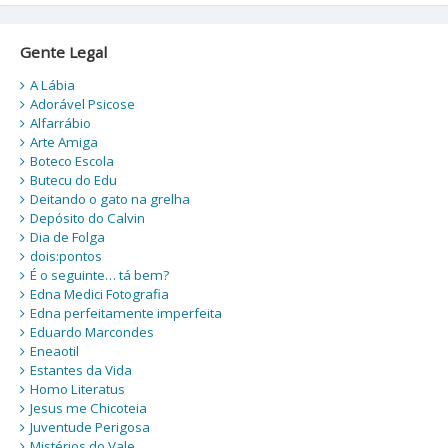
Gente Legal
A Lábia
Adorável Psicose
Alfarrábio
Arte Amiga
Boteco Escola
Butecu do Edu
Deitando o gato na grelha
Depósito do Calvin
Dia de Folga
dois:pontos
É o seguinte… tá bem?
Edna Medici Fotografia
Edna perfeitamente imperfeita
Eduardo Marcondes
Eneaotil
Estantes da Vida
Homo Literatus
Jesus me Chicoteia
Juventude Perigosa
Mistérios do Vale