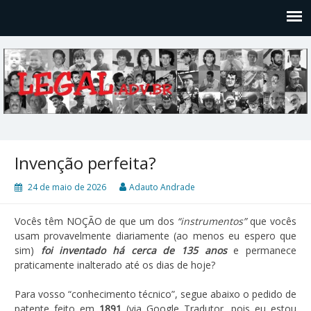
Legal
Filosofices de um Velho Causídico
Invenção perfeita?
24 de maio de 2026
Adauto Andrade
Vocês têm NOÇÃO de que um dos
“instrumentos”
que vocês
usam provavelmente diariamente (ao menos eu espero que
sim)
foi inventado há cerca de 135 anos
e permanece
praticamente inalterado até os dias de hoje?
Para vosso “conhecimento técnico”, segue abaixo o pedido de
patente feito em
1891
(via Google Tradutor, pois eu estou