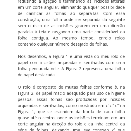
reduzindo a ligação e terminando as incisões laterais
em um corte angular, eliminando qualquer possibilidade
de danificar as folhas ao separá-las. Com essa
construção, uma folha pode ser separada da seguinte
sem o risco de as incisões girarem em uma direção
paralela à teia e rasgando uma parte considerável da
folha contígua. Ao mesmo tempo, enrolo rolos
contendo qualquer número desejado de folhas.
Nos desenhos, a Figura 1 é uma vista do meu rolo de
papel com incisões arqueadas e serrilhadas com uma
folha pendurada nele. A Figura 2 representa uma folha
de papel destacada.
O rolo é composto de muitas folhas conforme
b
, na
Figura 2, de papel macio adequado para uso de higiene
pessoal. Essas folhas são produzidas por incisões
arqueadas e serrilhadas, como mostrado em
c’ c” c”‘
na
Figura 1, que se estendem da borda de cada folha
quase até o centro, onde as incisões terminam em um
corte angular na direção do rolo e da linha central da
série de folhas, deixando uma leve conexão
d
, que