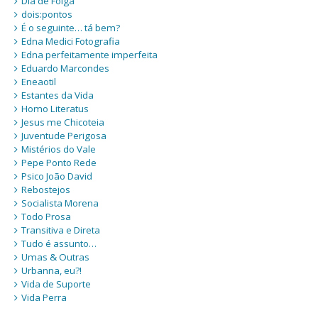
Dia de Folga
dois:pontos
É o seguinte… tá bem?
Edna Medici Fotografia
Edna perfeitamente imperfeita
Eduardo Marcondes
Eneaotil
Estantes da Vida
Homo Literatus
Jesus me Chicoteia
Juventude Perigosa
Mistérios do Vale
Pepe Ponto Rede
Psico João David
Rebostejos
Socialista Morena
Todo Prosa
Transitiva e Direta
Tudo é assunto…
Umas & Outras
Urbanna, eu?!
Vida de Suporte
Vida Perra