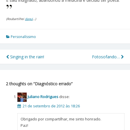
E saiu indignado, abandonou a medicina e decidiu ser poeta.
(Roubartilhei
daqui
…)
Personalíssimo
Singing in the rain!
Fotosofando…
Navegação
de
Post
2 thoughts on “
Diagnóstico errado
”
Juliano Rodrigues
disse:
21 de setembro de 2012 às 18:26
Obrigado por compartilhar, me sinto honrado.
Paz!