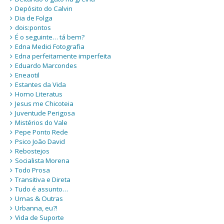
Depósito do Calvin
Dia de Folga
dois:pontos
É o seguinte… tá bem?
Edna Medici Fotografia
Edna perfeitamente imperfeita
Eduardo Marcondes
Eneaotil
Estantes da Vida
Homo Literatus
Jesus me Chicoteia
Juventude Perigosa
Mistérios do Vale
Pepe Ponto Rede
Psico João David
Rebostejos
Socialista Morena
Todo Prosa
Transitiva e Direta
Tudo é assunto…
Umas & Outras
Urbanna, eu?!
Vida de Suporte