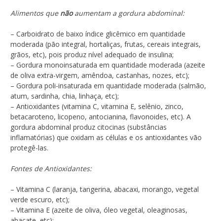
Alimentos que
não
aumentam a gordura abdominal:
– Carboidrato de baixo índice glicêmico em quantidade
moderada (pão integral, hortaliças, frutas, cereais integrais,
grãos, etc), pois produz nível adequado de insulina;
– Gordura monoinsaturada em quantidade moderada (azeite
de oliva extra-virgem, amêndoa, castanhas, nozes, etc);
– Gordura poli-insaturada em quantidade moderada (salmão,
atum, sardinha, chia, linhaça, etc);
– Antioxidantes (vitamina C, vitamina E, selênio, zinco,
betacaroteno, licopeno, antocianina, flavonoides, etc). A
gordura abdominal produz citocinas (substâncias
inflamatórias) que oxidam as células e os antioxidantes vão
protegê-las.
Fontes de Antioxidantes:
– Vitamina C (laranja, tangerina, abacaxi, morango, vegetal
verde escuro, etc);
– Vitamina E (azeite de oliva, óleo vegetal, oleaginosas,
abacate, etc);