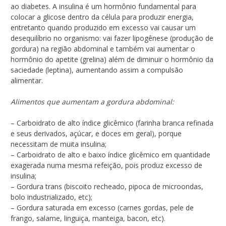
ao diabetes. A insulina é um hormônio fundamental para
colocar a glicose dentro da célula para produzir energia,
entretanto quando produzido em excesso vai causar um
desequilíbrio no organismo: vai fazer lipogênese (produção de
gordura) na região abdominal e também vai aumentar o
hormônio do apetite (grelina) além de diminuir o hormônio da
saciedade (leptina), aumentando assim a compulsão
alimentar.
Alimentos que aumentam a gordura abdominal:
– Carboidrato de alto índice glicêmico (farinha branca refinada
e seus derivados, açúcar, e doces em geral), porque
necessitam de muita insulina;
– Carboidrato de alto e baixo índice glicêmico em quantidade
exagerada numa mesma refeição, pois produz excesso de
insulina;
– Gordura trans (biscoito recheado, pipoca de microondas,
bolo industrializado, etc);
– Gordura saturada em excesso (carnes gordas, pele de
frango, salame, linguiça, manteiga, bacon, etc).