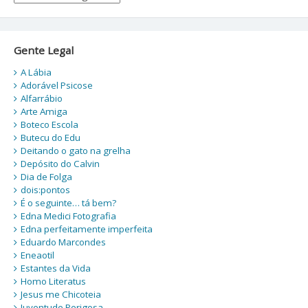
Gente Legal
A Lábia
Adorável Psicose
Alfarrábio
Arte Amiga
Boteco Escola
Butecu do Edu
Deitando o gato na grelha
Depósito do Calvin
Dia de Folga
dois:pontos
É o seguinte… tá bem?
Edna Medici Fotografia
Edna perfeitamente imperfeita
Eduardo Marcondes
Eneaotil
Estantes da Vida
Homo Literatus
Jesus me Chicoteia
Juventude Perigosa