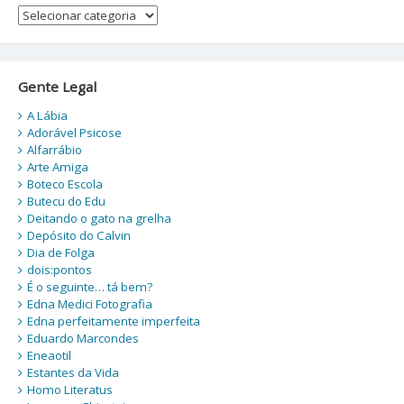
Categorias
Gente Legal
A Lábia
Adorável Psicose
Alfarrábio
Arte Amiga
Boteco Escola
Butecu do Edu
Deitando o gato na grelha
Depósito do Calvin
Dia de Folga
dois:pontos
É o seguinte… tá bem?
Edna Medici Fotografia
Edna perfeitamente imperfeita
Eduardo Marcondes
Eneaotil
Estantes da Vida
Homo Literatus