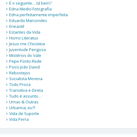
É o seguinte… tá bem?
Edna Medici Fotografia
Edna perfeitamente imperfeita
Eduardo Marcondes
Eneaotil
Estantes da Vida
Homo Literatus
Jesus me Chicoteia
Juventude Perigosa
Mistérios do Vale
Pepe Ponto Rede
Psico João David
Rebostejos
Socialista Morena
Todo Prosa
Transitiva e Direta
Tudo é assunto…
Umas & Outras
Urbanna, eu?!
Vida de Suporte
Vida Perra