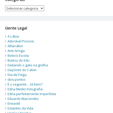
Categorias
Gente Legal
A Lábia
Adorável Psicose
Alfarrábio
Arte Amiga
Boteco Escola
Butecu do Edu
Deitando o gato na grelha
Depósito do Calvin
Dia de Folga
dois:pontos
É o seguinte… tá bem?
Edna Medici Fotografia
Edna perfeitamente imperfeita
Eduardo Marcondes
Eneaotil
Estantes da Vida
Homo Literatus