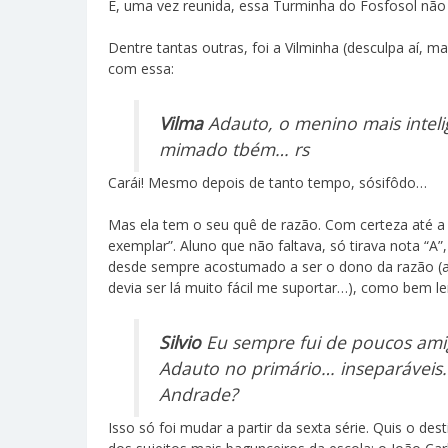
E, uma vez reunida, essa Turminha do Fosfosol não
Dentre tantas outras, foi a Vilminha (desculpa aí,
com essa:
Vilma
Adauto, o menino mais inteli
mimado tbém… rs
Carái! Mesmo depois de tanto tempo, sósifôdo…
Mas ela tem o seu quê de razão. Com certeza até a
exemplar”. Aluno que não faltava, só tirava nota “
desde sempre acostumado a ser o dono da razão (
devia ser lá muito fácil me suportar…), como bem le
Silvio
Eu sempre fui de poucos am
Adauto no primário… inseparávei
Andrade?
Isso só foi mudar a partir da sexta série. Quis o de