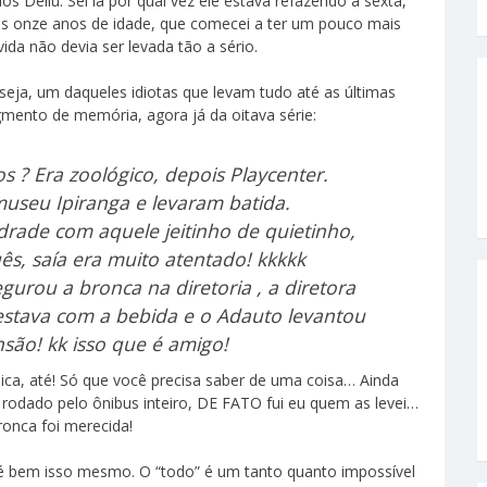
os Dellu. Sei lá por qual vez ele estava refazendo a sexta,
ros onze anos de idade, que comecei a ter um pouco mais
da não devia ser levada tão a sério.
 seja, um daqueles idiotas que levam tudo até as últimas
mento de memória, agora já da oitava série:
 ? Era zoológico, depois Playcenter.
seu Ipiranga e levaram batida.
ade com aquele jeitinho de quietinho,
s, saía era muito atentado! kkkkk
rou a bronca na diretoria , a diretora
estava com a bebida e o Adauto levantou
nsão! kk isso que é amigo!
oica, até! Só que você precisa saber de uma coisa… Ainda
 rodado pelo ônibus inteiro, DE FATO fui eu quem as levei…
ronca foi merecida!
 é bem isso mesmo. O “todo” é um tanto quanto impossível