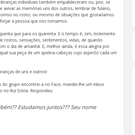
embranças individuais também empalideceram ou, pior, se
e avivar as memórias uns dos outros, lembrar de fulano,
sorriso no rosto, ou mesmo de situações que gostaríamos
 forjar a pessoa que nos tornamos.
uenta que para os quarenta. E o tempo é, sim, inclemente.
e rostos, sensações, sentimentos, vidas, de quando
m o dia de amanhã. E, melhor ainda, é essa alegria por
 qual sua peça de um quebra-cabeças cujo aspecto cada um
branças de uns e outros!
 do grupo encontrei-a no Face, mandei-lhe um inbox
o no Rui Dória. Respondeu:
ambém?? Estudamos juntos??? Seu nome