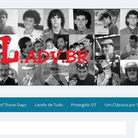
of Those Days
Lendo de Tudo
Protegido: DT
Um Clássico por