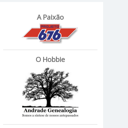
A Paixão
O Hobbie