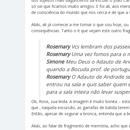
dos sujeitos mais bagunceiros da escola: o João Carl
só sei que ficamos muito amigos. E foi ali, aos me
de consciência do mundo que nos cerca e de que a vi
Aliás, ali já comecei a me tornar o que sou hoje, ou
consequências. Tanto o é que vejam este outro frag
Rosemary
Vcs lembram dos passeios
Rosemary
Uma vez fomos para o mu
Simone
Meu Deus o Adauto de Andr
quando a Bocuda prof. de portuguê
Rosemary
O Adauto de Andrade segu
entrou na sala e quis saber quem 
para a sala inteira não levar suspe
Ok, Rose, sua linda. A imagem é muito bonita – est
que , naquela excursão, as garrafas de batida terem
Então, apesar de segurar a bronca, entenda que a b
Aliás, ao falar de fragmento de memória, acho que