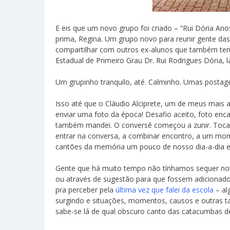
E eis que um novo grupo foi criado – “Rui Dória Ano
prima, Regina. Um grupo novo para reunir gente das
compartilhar com outros ex-alunos que também ten
Estadual de Primeiro Grau Dr. Rui Rodrigues Dória, 
Um grupinho tranquilo, até. Calminho. Umas postage
Isso até que o Cláudio Alciprete, um de meus mais 
enviar uma foto da época! Desafio aceito, foto enc
também mandei. O conversê começou a zunir. Toca um
entrar na conversa, a combinar encontro, a um mont
cantões da memória um pouco de nosso dia-a-dia e
Gente que há muito tempo não tínhamos sequer notí
ou através de sugestão para que fossem adiciona
pra perceber pela
última vez que falei da escola
– al
surgindo e situações, momentos, causos e outras t
sabe-se lá de qual obscuro canto das catacumbas