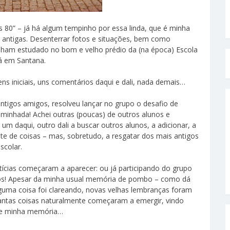
s 80” – já há algum tempinho por essa linda, que é minha
 antigas. Desenterrar fotos e situações, bem como
ham estudado no bom e velho prédio da (na época) Escola
lá em Santana.
ns iniciais, uns comentários daqui e dali, nada demais…
antigos amigos, resolveu lançar no grupo o desafio de
aminhada! Achei outras (poucas) de outros alunos e
 daqui, outro dali a buscar outros alunos, a adicionar, a
e de coisas – mas, sobretudo, a resgatar dos mais antigos
scolar.
cias começaram a aparecer: ou já participando do grupo
dos! Apesar da minha usual memória de pombo – como dá
guma coisa foi clareando, novas velhas lembranças foram
antas coisas naturalmente começaram a emergir, vindo
 de minha memória…