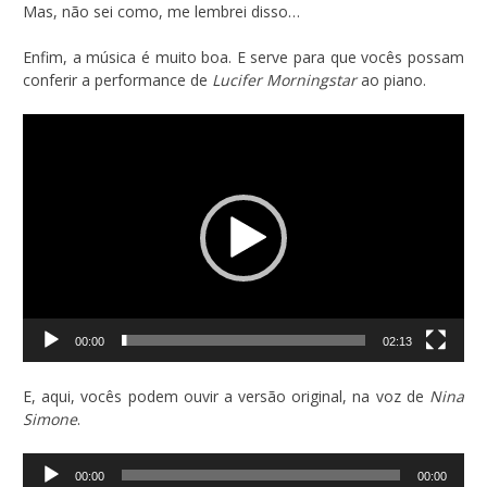
Mas, não sei como, me lembrei disso…
Enfim, a música é muito boa. E serve para que vocês possam
conferir a performance de
Lucifer Morningstar
ao piano.
Tocador
de
vídeo
00:00
02:13
E, aqui, vocês podem ouvir a versão original, na voz de
Nina
Simone
.
Tocador
00:00
00:00
de