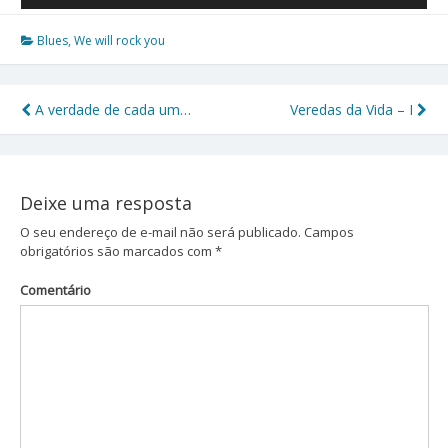
áudio
Blues
,
We will rock you
A verdade de cada um…
Veredas da Vida – I
Navegação
de
Post
Deixe uma resposta
O seu endereço de e-mail não será publicado.
Campos
obrigatórios são marcados com
*
Comentário