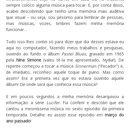
sempre coloco alguma música para tocar. E, por conta disso,
acabei descobrindo que tenho uma memória mais auditiva
que visual – ou seja, sou péssimo para lembrar de pessoas,
mas músicas, vozes, timbres fazem minha memória
funcionar…
Tudo isso lhes contei só para dizer que dia desses estava eu
aqui no computador, fazendo meus trabalhos e pesquisas,
ouvindo ao fundo o álbum
Pastel Blues
, gravado em 1965
pela
Nina Simone
(valeu tê-la me apresentado, Nydia!). De
repente começou a tocar a música
Sinnerman
(“Pecador”) e,
de imediato, reconheci aquele toque de piano. Mas como
assim? Era a primeira vez que eu estava ouvindo aquele
álbum! De onde será que conhecia essa música?
E em poucos segundos a minha memória desarquivou a
informação: a série
Lucifer
. Fui conferir e descobri que ele
cantou a mesmíssima música no sexto episódio da primeira
temporada. Detalhe: eu assisti esse episódio em
março do
ano passado
!