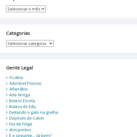
Arquivos
Categorias
Categorias
Gente Legal
A Lábia
Adorável Psicose
Alfarrábio
Arte Amiga
Boteco Escola
Butecu do Edu
Deitando o gato na grelha
Depósito do Calvin
Dia de Folga
dois:pontos
É o seguinte… tá bem?