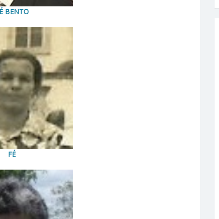
É BENTO
FÉ