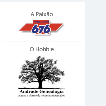
A Paixão
O Hobbie