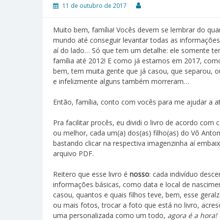
11 de outubro de 2017
Muito bem, família! Vocês devem se lembrar do qua
mundo até conseguir levantar todas as informações
aí do lado… Só que tem um detalhe: ele somente te
família até 2012! E como já estamos em 2017, co
bem, tem muita gente que já casou, que separou, 
e infelizmente alguns também morreram…
Então, família, conto com vocês para me ajudar a atu
Pra facilitar procês, eu dividi o livro de acordo com
ou melhor, cada um(a) dos(as) filho(as) do Vô Anton
bastando clicar na respectiva imagenzinha aí embai
arquivo PDF.
Reitero que esse livro é
nosso
: cada indivíduo desc
informações básicas, como data e local de nascim
casou, quantos e quais filhos teve, bem, esse geral
ou mais fotos, trocar a foto que está no livro, acr
uma personalizada como um todo,
agora é a hora!