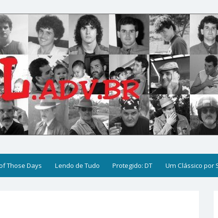
of Those Days
Lendo de Tudo
Protegido: DT
Um Clássico por