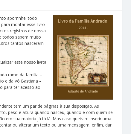
nto aporrinhei todo
 para montar esse livro
m os registros de nossa
mo todos sabem muito
outros tantos nasceram
alizar este nosso livro!
 cada ramo da família –
io e da Vó Bastiana –
xo para ter acesso ao
endente tem um par de páginas à sua disposição. As
ento, peso e altura quando nasceu, quando e com quem se
zão em sua maioria já tá lá. Mas caso queiram inserir uma
escentar ou alterar um texto ou uma mensagem, enfim, dar