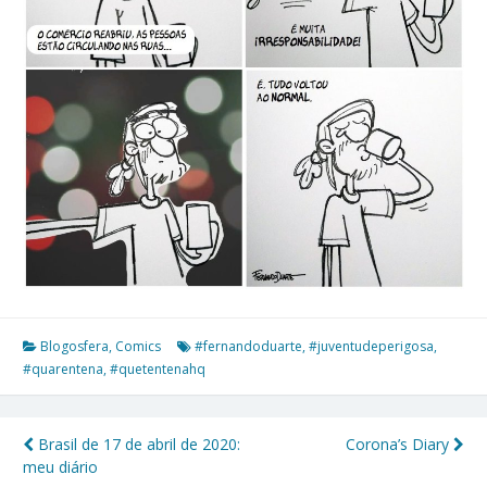
Blogosfera
,
Comics
#fernandoduarte
,
#juventudeperigosa
,
#quarentena
,
#quetentenahq
Brasil de 17 de abril de 2020:
Corona’s Diary
Navegação
meu diário