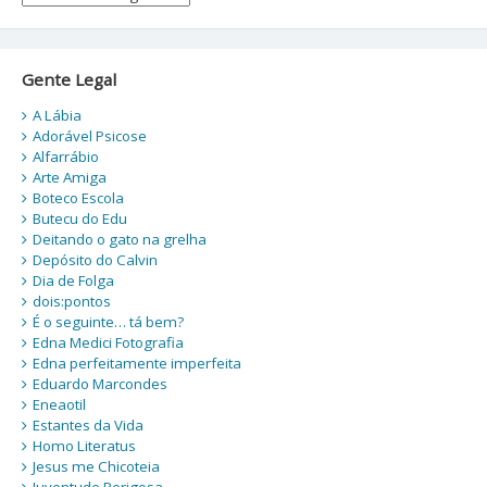
Gente Legal
A Lábia
Adorável Psicose
Alfarrábio
Arte Amiga
Boteco Escola
Butecu do Edu
Deitando o gato na grelha
Depósito do Calvin
Dia de Folga
dois:pontos
É o seguinte… tá bem?
Edna Medici Fotografia
Edna perfeitamente imperfeita
Eduardo Marcondes
Eneaotil
Estantes da Vida
Homo Literatus
Jesus me Chicoteia
Juventude Perigosa