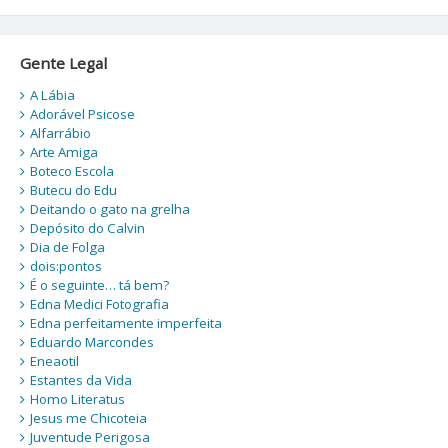
Gente Legal
A Lábia
Adorável Psicose
Alfarrábio
Arte Amiga
Boteco Escola
Butecu do Edu
Deitando o gato na grelha
Depósito do Calvin
Dia de Folga
dois:pontos
É o seguinte… tá bem?
Edna Medici Fotografia
Edna perfeitamente imperfeita
Eduardo Marcondes
Eneaotil
Estantes da Vida
Homo Literatus
Jesus me Chicoteia
Juventude Perigosa