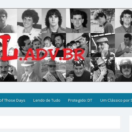
of Those Days
Lendo de Tudo
Protegido: DT
Um Clássico por