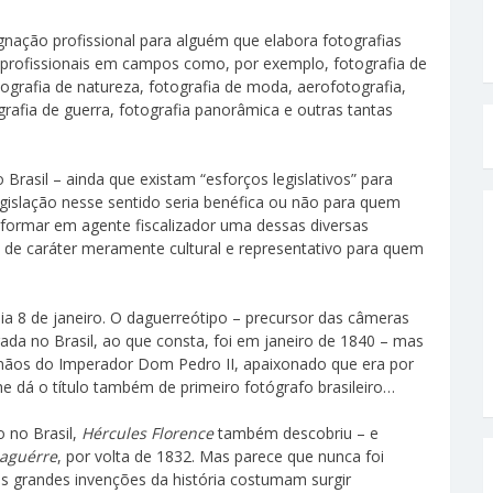
gnação profissional para alguém que elabora fotografias
s profissionais em campos como, por exemplo, fotografia de
otografia de natureza, fotografia de moda, aerofotografia,
grafia de guerra, fotografia panorâmica e outras tantas
Brasil – ainda que existam “esforços legislativos” para
egislação nesse sentido seria benéfica ou não para quem
sformar em agente fiscalizador uma dessas diversas
 de caráter meramente cultural e representativo para quem
ia 8 de janeiro. O daguerreótipo – precursor das câmeras
da no Brasil, ao que consta, foi em janeiro de 1840 – mas
as mãos do Imperador Dom Pedro II, apaixonado que era por
he dá o título também de primeiro fotógrafo brasileiro…
o no Brasil,
Hércules Florence
também descobriu – e
aguérre
, por volta de 1832. Mas parece que nunca foi
as grandes invenções da história costumam surgir