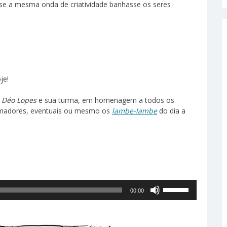
se a mesma onda de criatividade banhasse os seres
je!
o
Déo Lopes
e sua turma, em homenagem a todos os
 amadores, eventuais ou mesmo os
lambe-lambe
do dia a
Tocador
Use
00:00
de
as
áudio
setas
para
cima