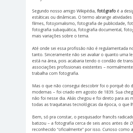
Segundo nosso amigo Wikipédia,
fotógrafo
é a desi
estáticas ou dinâmicas. O termo abrange atividade
filmes, fotojornalismo, fotografia de publicidade, f
fotografia subaquática, fotografia documental, foto
mais variações sobre o tema.
Até onde sei essa profissão não é regulamentada no 
tanto. Sinceramente não sei avaliar o quanto uma l
está na área, pois acabaria tendo o condão de tran
associações profissionais existentes – normalmente
trabalha com fotografia.
Mas o que não consegui descobrir foi o porquê do d
modernas – foi criado em agosto de 1839. Sua chega
não foi nesse dia. Aliás chegou e foi direto para 
todas as traquitanas tecnológicas da época, o que l
Bem, só pra constar, o pesquisador francês radicad
batizou – a fotografia cerca de seis anos antes de
D
reconhecido “oficialmente” por isso. Curioso como 