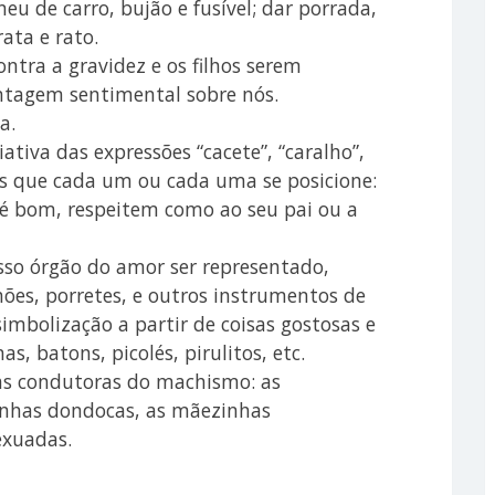
eu de carro, bujão e fusível; dar porrada,
ata e rato.
ontra a gravidez e os filhos serem
ntagem sentimental sobre nós.
a.
ativa das expressões “cacete”, “caralho”,
mos que cada um ou cada uma se posicione:
 é bom, respeitem como ao seu pai ou a
sso órgão do amor ser representado,
ões, porretes, e outros instrumentos de
simbolização a partir de coisas gostosas e
as, batons, picolés, pirulitos, etc.
as condutoras do machismo: as
inhas dondocas, as mãezinhas
exuadas.