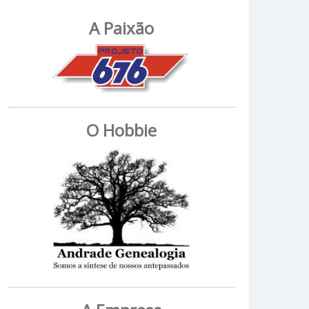
A Paixão
O Hobbie