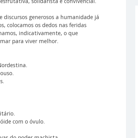
desfrutativa, solidarista e convivencial.
 e discursos generosos a humanidade já
mos, colocamos os dedos nas feridas
mamos, indicativamente, o que
mar para viver melhor.
ordestina.
pouso.
s.
tário.
zóide com o óvulo.
vas do poder machista.