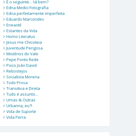
É o seguinte… tá bem?
Edna Medici Fotografia
Edna perfeitamente imperfeita
Eduardo Marcondes
Eneaotil
Estantes da Vida
Homo Literatus
Jesus me Chicoteia
Juventude Perigosa
Mistérios do Vale
Pepe Ponto Rede
Psico João David
Rebostejos
Socialista Morena
Todo Prosa
Transitiva e Direta
Tudo é assunto…
Umas & Outras
Urbanna, eu?!
Vida de Suporte
Vida Perra