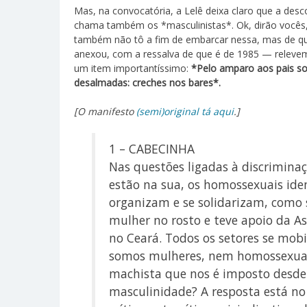
Mas, na convocatória, a Lelê deixa claro que a des
chama também os *masculinistas*. Ok, dirão vocês
também não tô a fim de embarcar nessa, mas de qua
anexou, com a ressalva de que é de 1985 — relevem
um item importantíssimo:
*Pelo amparo aos pais s
desalmadas: creches nos bares*.
[O manifesto
(semi)original tá aqui
.]
1 – CABECINHA
Nas questões ligadas à discriminaç
estão na sua, os homossexuais ide
organizam e se solidarizam, como s
mulher no rosto e teve apoio da A
no Ceará. Todos os setores se mob
somos mulheres, nem homossexuais
machista que nos é imposto desde
masculinidade? A resposta está 