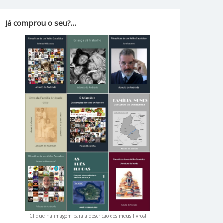
Já comprou o seu?…
Clique na imagem para a descrição dos meus livros!