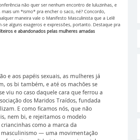
conferência não quer ser nenhum encontro de luluzinhas, e
, mais um *ismo* pra encher o saco, né? Concordo,
lquer maneira vale o Manifesto Masculinista que a Lelê
-se alguns exageros e expressões, portanto. Destaque pra
olteiros e abandonados pelas mulheres amadas
ão e aos papéis sexuais, as mulheres já
m, os bi também, e até os machões se
e viu no caso daquele cara que ferrou a
ssociação dos Maridos Traídos, fundada
ilizam. E como ficamos nós, que não
, nem bi, e rejeitamos o modelo
 criancinhas como a marca da
no masculinismo — uma movimentação