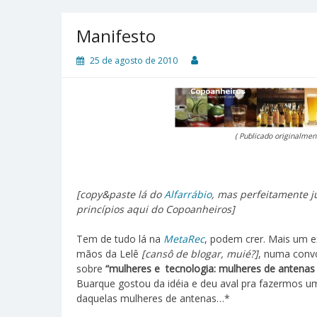
Manifesto
25 de agosto de 2010
( Publicado originalmen
[copy&paste lá do
Alfarrábio
, mas perfeitamente j
princípios aqui do Copoanheiros]
Tem de tudo lá na
MetaRec
, podem crer. Mais um e
mãos da Lelê
[cansô de blogar, muié?]
, numa convo
sobre
“mulheres e tecnologia: mulheres de antenas
Buarque gostou da idéia e deu aval pra fazermos 
daquelas mulheres de antenas…*