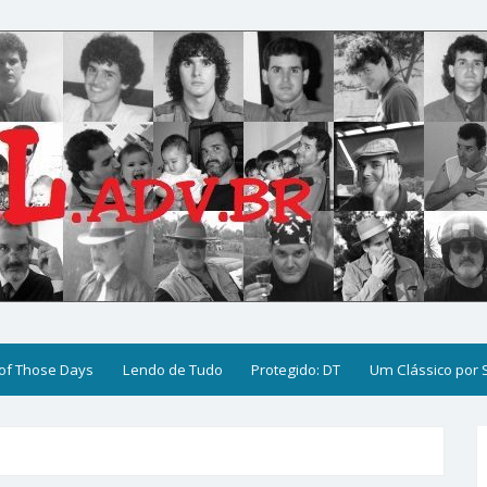
of Those Days
Lendo de Tudo
Protegido: DT
Um Clássico por