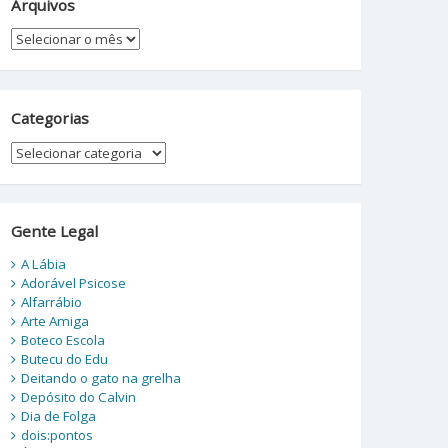
Arquivos
Arquivos
Categorias
Categorias
Gente Legal
A Lábia
Adorável Psicose
Alfarrábio
Arte Amiga
Boteco Escola
Butecu do Edu
Deitando o gato na grelha
Depósito do Calvin
Dia de Folga
dois:pontos