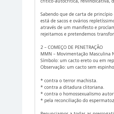
crítico-autocrítica, reivindicativa, 
Sabendo que de carta de princípio
está de sacos e ovários repletíssi
através de um manifesto e procla
rejeitamos e pretendemos transfor
2 – COMEÇO DE PENETRAÇÃO
MMN – Movimentação Masculina N
Símbolo: um cacto ereto ou em re
Observação: um cacto sem espinho
* contra o terror machista.
* contra a ditadura clitoriana.
* contra o homossexualismo autori
* pela reconciliação do espermato
Renunciamos a todas as prerrogati