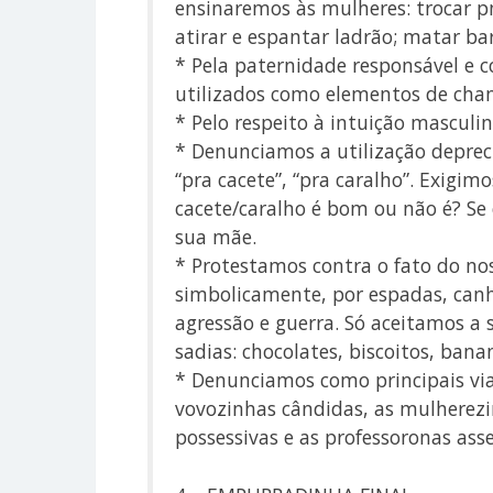
ensinaremos às mulheres: trocar pn
atirar e espantar ladrão; matar bar
* Pela paternidade responsável e c
utilizados como elementos de cha
* Pelo respeito à intuição masculin
* Denunciamos a utilização depreci
“pra cacete”, “pra caralho”. Exigi
cacete/caralho é bom ou não é? Se
sua mãe.
* Protestamos contra o fato do no
simbolicamente, por espadas, canh
agressão e guerra. Só aceitamos a 
sadias: chocolates, biscoitos, banan
* Denunciamos como principais vi
vovozinhas cândidas, as mulherez
possessivas e as professoronas ass