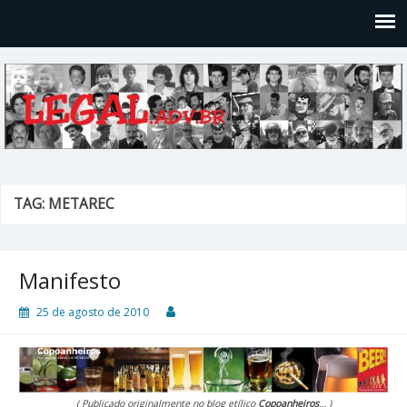
Legal
Filosofices de um Velho Causídico
TAG: METAREC
Manifesto
25 de agosto de 2010
( Publicado originalmente no blog etílico
Copoanheiros
… )