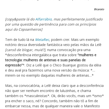
Bicarato
[copy&paste lá do
Alfarrábio
, mas perfeitamente justificado
por uma questão de pertinência para com os princípios
aqui do Copoanheiros]
Tem de tudo lá na
MetaRec
, podem crer. Mais um exemplo
notório dessa diversidade fantástica veio pelas mãos da Lelê
[cansô de blogar, muié?]
, numa convocação pra uma
*desconferência intergalática que trata sobre
“mulheres e
tecnologia: mulheres de antenas e suas panelas de
expressão”
*. Diz a Lelê que o Chico Buarque gostou da idéia
e deu aval pra fazermos uma nova versão da música: *…
mirem-se no exemplo daquelas mulheres de antenas…*
Mas, na convocatória, a Lelê deixa claro que a desconferência
não quer ser nenhum encontro de luluzinhas, e chama
também os *masculinistas*. Ok, dirão vocês, mais um *ismo*
pra encher o saco, né? Concordo, também não tô a fim de
embarcar nessa, mas de qualquer maneira vale o Manifesto