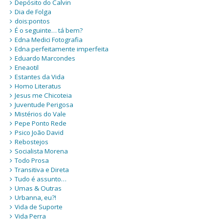
Depósito do Calvin
Dia de Folga
dois:pontos
É o seguinte… tá bem?
Edna Medici Fotografia
Edna perfeitamente imperfeita
Eduardo Marcondes
Eneaotil
Estantes da Vida
Homo Literatus
Jesus me Chicoteia
Juventude Perigosa
Mistérios do Vale
Pepe Ponto Rede
Psico João David
Rebostejos
Socialista Morena
Todo Prosa
Transitiva e Direta
Tudo é assunto…
Umas & Outras
Urbanna, eu?!
Vida de Suporte
Vida Perra