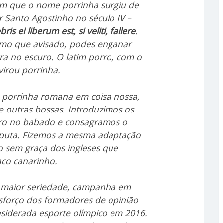
em que o nome porrinha surgiu de
 Santo Agostinho no século IV –
s ei liberum est, si veliti, fallere
.
mo que avisado, podes enganar
a no escuro. O latim porro, com o
virou porrinha.
a porrinha romana em coisa nossa,
 outras bossas. Introduzimos os
foro no babado e consagramos o
puta. Fizemos a mesma adaptação
o sem graça dos ingleses que
aco canarinho.
a maior seriedade, campanha em
sforço dos formadores de opinião
nsiderada esporte olímpico em 2016.