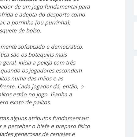
 amador de um jogo fundamental para
sofrida e adepta do desporto como
al: a porrinha [ou purrinha],
quete de bolso.
amente sofisticado e democrático.
ática são os botequins mais
eral, inicia a peleja com três
ça quando os jogadores escondem
litos numa das mãos e as
frente. Cada jogador dá, então, o
litos estão no jogo. Ganha a
o exato de palitos.
stas alguns atributos fundamentais:
ar e perceber o blefe e preparo físico
ades generosas de cervejas e