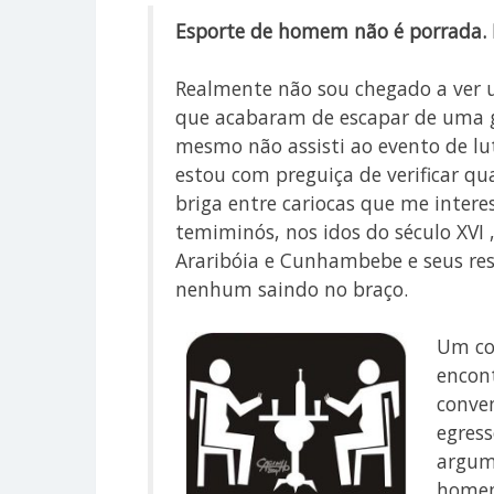
Esporte de homem não é porrada. 
Realmente não sou chegado a ver
que acabaram de escapar de uma g
mesmo não assisti ao evento de lut
estou com preguiça de verificar qu
briga entre cariocas que me interes
temiminós, nos idos do século XVI 
Araribóia e Cunhambebe e seus re
nenhum saindo no braço.
Um co
encon
conven
egress
argume
homem