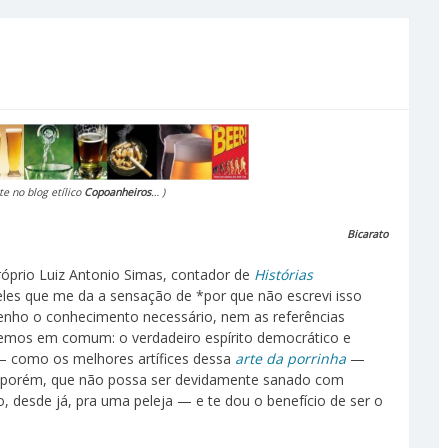
te no blog etílico
Copoanheiros
… )
Bicarato
róprio Luiz Antonio Simas, contador de
Histórias
eles que me da a sensação de *por que não escrevi isso
tenho o conhecimento necessário, nem as referências
temos em comum: o verdadeiro espírito democrático e
— como os melhores artífices dessa
arte da porrinha
—
, porém, que não possa ser devidamente sanado com
o, desde já, pra uma peleja — e te dou o benefício de ser o