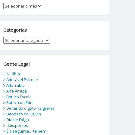
Arquivos
Categorias
Categorias
Gente Legal
A Lábia
Adorável Psicose
Alfarrábio
Arte Amiga
Boteco Escola
Butecu do Edu
Deitando o gato na grelha
Depósito do Calvin
Dia de Folga
dois:pontos
É o seguinte… tá bem?