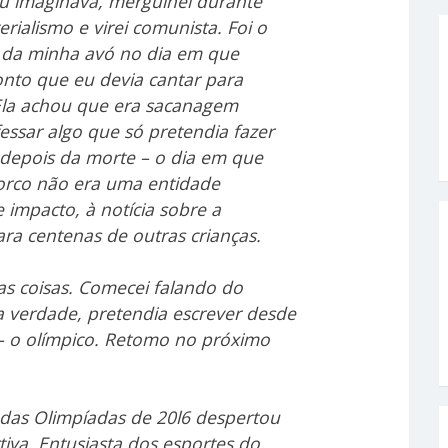
 imaginava, mergulhei durante
ialismo e virei comunista. Foi o
 da minha avó no dia em que
onto que eu devia cantar para
 Ela achou que era sacanagem
fessar algo que só pretendia fazer
epois da morte – o dia em que
porco não era uma entidade
impacto, à notícia sobre a
ara centenas de outras crianças.
s coisas. Comecei falando do
a verdade, pretendia escrever desde
o – o olímpico. Retomo no próximo
das Olimpíadas de 20l6 despertou
iva. Entusiasta dos esportes do