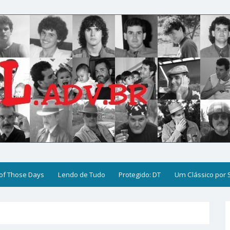
of Those Days
Lendo de Tudo
Protegido: DT
Um Clássico por