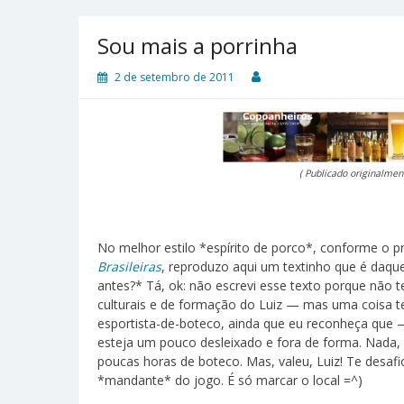
Sou mais a porrinha
2 de setembro de 2011
( Publicado originalmen
No melhor estilo *espírito de porco*, conforme o p
Brasileiras
, reproduzo aqui um textinho que é daqu
antes?* Tá, ok: não escrevi esse texto porque não 
culturais e de formação do Luiz — mas uma coisa 
esportista-de-boteco, ainda que eu reconheça que 
esteja um pouco desleixado e fora de forma. Nada
poucas horas de boteco. Mas, valeu, Luiz! Te desafi
*mandante* do jogo. É só marcar o local =^)