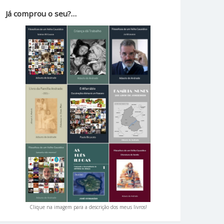
Já comprou o seu?…
Clique na imagem para a descrição dos meus livros!