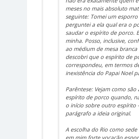
não era exatamente quem eu
meses no mais absoluto mater
seguinte: Tomei um esporro
perguntei a ela qual era o p
saudar o espírito de porco.
minha. Posso, inclusive, con
ao médium de mesa branca d
descobri que o espírito de 
correspondeu, em termos de 
inexistência do Papai Noel p
Parêntese: Vejam como são a
espírito de porco quando, n
o início sobre outro espírit
parágrafo a ideia original.
A escolha do Rio como sede 
em mim forte vocação esport