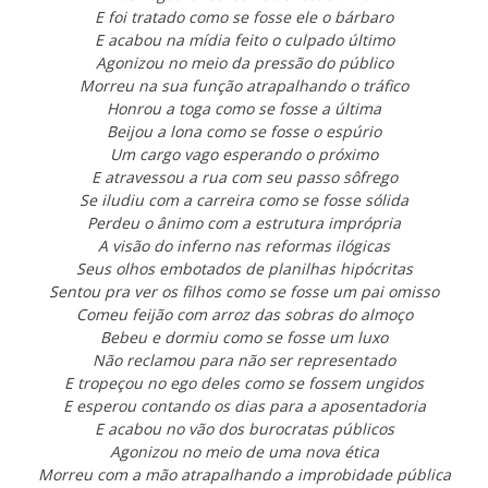
E foi tratado como se fosse ele o bárbaro
E acabou na mídia feito o culpado último
Agonizou no meio da pressão do público
Morreu na sua função atrapalhando o tráfico
Honrou a toga como se fosse a última
Beijou a lona como se fosse o espúrio
Um cargo vago esperando o próximo
E atravessou a rua com seu passo sôfrego
Se iludiu com a carreira como se fosse sólida
Perdeu o ânimo com a estrutura imprópria
A visão do inferno nas reformas ilógicas
Seus olhos embotados de planilhas hipócritas
Sentou pra ver os filhos como se fosse um pai omisso
Comeu feijão com arroz das sobras do almoço
Bebeu e dormiu como se fosse um luxo
Não reclamou para não ser representado
E tropeçou no ego deles como se fossem ungidos
E esperou contando os dias para a aposentadoria
E acabou no vão dos burocratas públicos
Agonizou no meio de uma nova ética
Morreu com a mão atrapalhando a improbidade pública