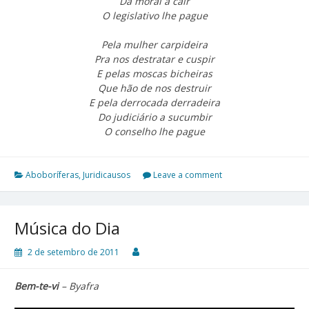
Da moral a cair
O legislativo lhe pague
Pela mulher carpideira
Pra nos destratar e cuspir
E pelas moscas bicheiras
Que hão de nos destruir
E pela derrocada derradeira
Do judiciário a sucumbir
O conselho lhe pague
Aboboríferas
,
Juridicausos
Leave a comment
Música do Dia
2 de setembro de 2011
Bem-te-vi
– Byafra