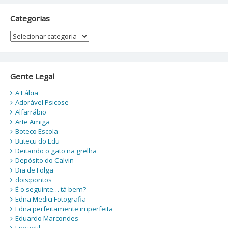
Categorias
Categorias
Gente Legal
A Lábia
Adorável Psicose
Alfarrábio
Arte Amiga
Boteco Escola
Butecu do Edu
Deitando o gato na grelha
Depósito do Calvin
Dia de Folga
dois:pontos
É o seguinte… tá bem?
Edna Medici Fotografia
Edna perfeitamente imperfeita
Eduardo Marcondes
Eneaotil