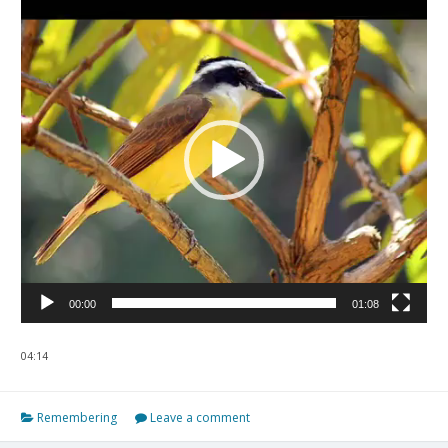
Tocador
de
vídeo
00:00
01:08
04:14
Remembering
Leave a comment