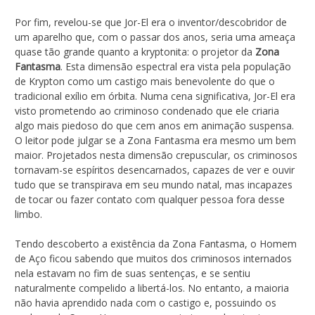
Por fim, revelou-se que Jor-El era o inventor/descobridor de
um aparelho que, com o passar dos anos, seria uma ameaça
quase tão grande quanto a kryptonita: o projetor da
Zona
Fantasma
. Esta dimensão espectral era vista pela população
de Krypton como um castigo mais benevolente do que o
tradicional exílio em órbita. Numa cena significativa, Jor-El era
visto prometendo ao criminoso condenado que ele criaria
algo mais piedoso do que cem anos em animação suspensa.
O leitor pode julgar se a Zona Fantasma era mesmo um bem
maior. Projetados nesta dimensão crepuscular, os criminosos
tornavam-se espíritos desencarnados, capazes de ver e ouvir
tudo que se transpirava em seu mundo natal, mas incapazes
de tocar ou fazer contato com qualquer pessoa fora desse
limbo.
Tendo descoberto a existência da Zona Fantasma, o Homem
de Aço ficou sabendo que muitos dos criminosos internados
nela estavam no fim de suas sentenças, e se sentiu
naturalmente compelido a libertá-los. No entanto, a maioria
não havia aprendido nada com o castigo e, possuindo os