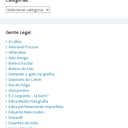
Categorias
Gente Legal
A Lábia
Adorável Psicose
Alfarrábio
Arte Amiga
Boteco Escola
Butecu do Edu
Deitando o gato na grelha
Depósito do Calvin
Dia de Folga
dois:pontos
É o seguinte… tá bem?
Edna Medici Fotografia
Edna perfeitamente imperfeita
Eduardo Marcondes
Eneaotil
Estantes da Vida