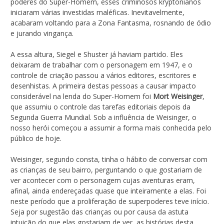
poderes do Super-Homem, esses criminosos kryptonianos
iniciaram várias investidas maléficas. Inevitavelmente,
acabaram voltando para a Zona Fantasma, rosnando de ódio
e jurando vingança.
A essa altura, Siegel e Shuster já haviam partido. Eles
deixaram de trabalhar com o personagem em 1947, e o
controle de criação passou a vários editores, escritores e
desenhistas. A primeira destas pessoas a causar impacto
considerável na lenda do Super-Homem foi
Mort Weisinger
,
que assumiu o controle das tarefas editoriais depois da
Segunda Guerra Mundial. Sob a influência de Weisinger, o
nosso herói começou a assumir a forma mais conhecida pelo
público de hoje.
Weisinger, segundo consta, tinha o hábito de conversar com
as crianças de seu bairro, perguntando o que gostariam de
ver acontecer com o personagem cujas aventuras eram,
afinal, ainda endereçadas quase que inteiramente a elas. Foi
neste período que a proliferação de superpoderes teve início.
Seja por sugestão das crianças ou por causa da astuta
intuição do que elas gostariam de ver, as histórias desta