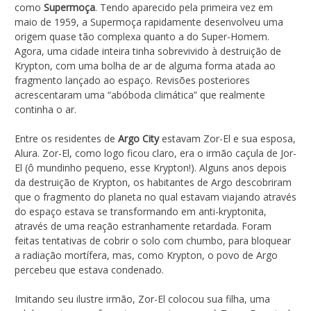
como
Supermoça
. Tendo aparecido pela primeira vez em
maio de 1959, a Supermoça rapidamente desenvolveu uma
origem quase tão complexa quanto a do Super-Homem.
Agora, uma cidade inteira tinha sobrevivido à destruição de
Krypton, com uma bolha de ar de alguma forma atada ao
fragmento lançado ao espaço. Revisões posteriores
acrescentaram uma “abóboda climática” que realmente
continha o ar.
Entre os residentes de
Argo City
estavam Zor-El e sua esposa,
Alura. Zor-El, como logo ficou claro, era o irmão caçula de Jor-
El (ô mundinho pequeno, esse Krypton!). Alguns anos depois
da destruição de Krypton, os habitantes de Argo descobriram
que o fragmento do planeta no qual estavam viajando através
do espaço estava se transformando em anti-kryptonita,
através de uma reação estranhamente retardada. Foram
feitas tentativas de cobrir o solo com chumbo, para bloquear
a radiação mortífera, mas, como Krypton, o povo de Argo
percebeu que estava condenado.
Imitando seu ilustre irmão, Zor-El colocou sua filha, uma