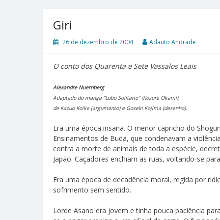
Giri
26 de dezembro de 2004
Adauto Andrade
O conto dos Quarenta e Sete Vassalos Leais
Alexandre Nuernberg
Adaptado do mangá “Lobo Solitário” (Kozure Okami),
de Kazuo Koike (argumento) e Goseki Kojima (desenho).
Era uma época insana. O menor capricho do Shogun 
Ensinamentos de Buda, que condenavam a violênci
contra a morte de animais de toda a espécie, decre
Japão. Caçadores enchiam as ruas, voltando-se para
Era uma época de decadência moral, regida por rid
sofrimento sem sentido.
Lorde Asano era jovem e tinha pouca paciência par