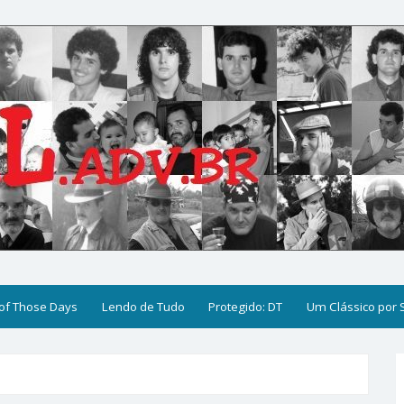
of Those Days
Lendo de Tudo
Protegido: DT
Um Clássico por