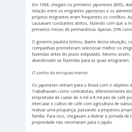
Em 1908, chegam os primeiros japoneses (800), dist
relação entre os imigrantes japoneses e os administ
próprios imigrantes eram frequentes os conflitos. 
causavam constantes atritos, fazendo com que a ma
primeiros meses de permanência. Apenas 25% conse
O governo paulista tentou, diante dessa situação, ca
companhias prometeram selecionar melhor os imigra
fazendas antes do prazo estipulado. Mesmo assim,
abandonado as fazendas para as quais emigraram.
O sonho do enriquecimento
Os japoneses vinham para o Brasil com o objetivo de
Trabalhavam como contratistas, diferentemente dos
empreitada de cuidar de 4 mil a 8 mil pés de café po
intercalar o cultivo de café com agricultura de sub
realizar uma poupança, passando a pequenos propri
família. Para isso, chegavam a dobrar a jornada de
propriedade não retornaram para o Japão.