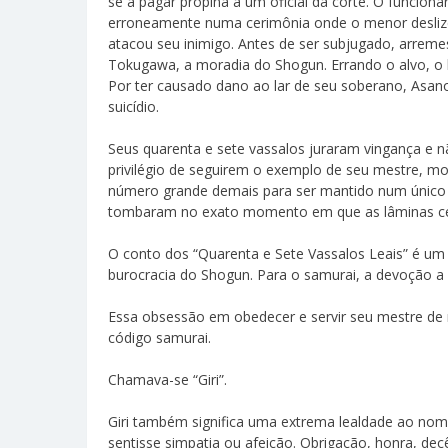
se a pagar propina a um oficial da corte. O funcionár
erroneamente numa cerimônia onde o menor deslize 
atacou seu inimigo. Antes de ser subjugado, arrem
Tokugawa, a moradia do Shogun. Errando o alvo, o 
Por ter causado dano ao lar de seu soberano, Asano
suicídio.
Seus quarenta e sete vassalos juraram vingança e 
privilégio de seguirem o exemplo de seu mestre, mo
número grande demais para ser mantido num único 
tombaram no exato momento em que as lâminas ce
O conto dos “Quarenta e Sete Vassalos Leais” é um e
burocracia do Shogun. Para o samurai, a devoção a 
Essa obsessão em obedecer e servir seu mestre de 
código samurai.
Chamava-se “Giri”.
Giri também significa uma extrema lealdade ao nome
sentisse simpatia ou afeição. Obrigação, honra, decê