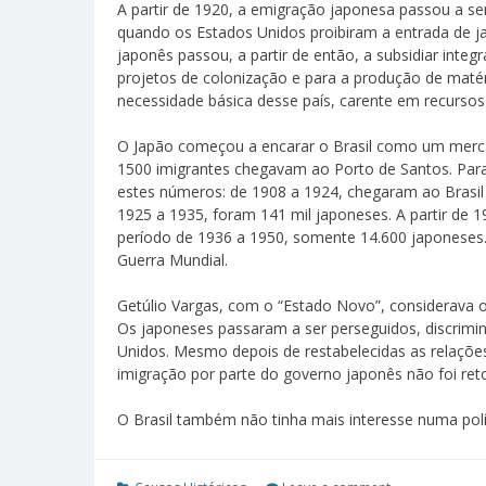
A partir de 1920, a emigração japonesa passou a ser
quando os Estados Unidos proibiram a entrada de j
japonês passou, a partir de então, a subsidiar integ
projetos de colonização e para a produção de mat
necessidade básica desse país, carente em recursos 
O Japão começou a encarar o Brasil como um merca
1500 imigrantes chegavam ao Porto de Santos. Para
estes números: de 1908 a 1924, chegaram ao Brasil
1925 a 1935, foram 141 mil japoneses. A partir de 1
período de 1936 a 1950, somente 14.600 japoneses.
Guerra Mundial.
Getúlio Vargas, com o “Estado Novo”, considerava o
Os japoneses passaram a ser perseguidos, discrimi
Unidos. Mesmo depois de restabelecidas as relações 
imigração por parte do governo japonês não foi re
O Brasil também não tinha mais interesse numa polít