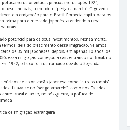
 politicamente orientada, principalmente após 1924,
aponeses no país, temendo o “perigo amarelo”. O governo
ralmente a emigração para o Brasil. Fornecia capital para os
éria-prima para o mercado japonês, atendendo a uma
naturais.
do potencial para os seus investimentos. Mensalmente,
 termos idéia do crescimento dessa imigração, vejamos
 cerca de 35 mil japoneses; depois, em apenas 10 anos, de
936, essa imigração começou a cair, entrando no Brasil, no
 Em 1942, o fluxo foi interrompido devido à Segunda
s núcleos de colonização japonesa como “quistos raciais”.
nados, falava-se no “perigo amarelo”, como nos Estados
entre Brasil e Japão, no pós-guerra, a política de
tomada.
ica de imigração estrangeira.