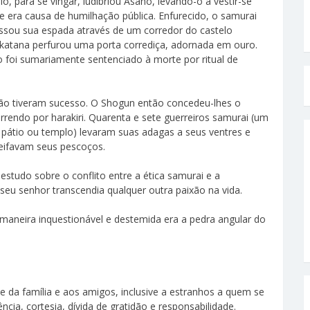
io, para se vingar, ludibriou Asano, levando-o a vestir-se
era causa de humilhação pública. Enfurecido, o samurai
essou sua espada através de um corredor do castelo
katana perfurou uma porta corrediça, adornada em ouro.
 foi sumariamente sentenciado à morte por ritual de
não tiveram sucesso. O Shogun então concedeu-lhes o
rrendo por harakiri. Quarenta e sete guerreiros samurai (um
pátio ou templo) levaram suas adagas a seus ventres e
ifavam seus pescoços.
studo sobre o conflito entre a ética samurai e a
seu senhor transcendia qualquer outra paixão na vida.
maneira inquestionável e destemida era a pedra angular do
 da família e aos amigos, inclusive a estranhos a quem se
ncia, cortesia, dívida de gratidão e responsabilidade.