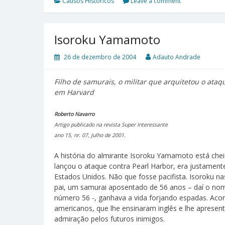
Causos Históricos
Leave a comment
Isoroku Yamamoto
26 de dezembro de 2004
Adauto Andrade
Filho de samurais, o militar que arquitetou o ata
em Harvard
Roberto Navarro
Artigo publicado na revista Super Interessante
ano 15, nr. 07, Julho de 2001.
A história do almirante Isoroku Yamamoto está che
lançou o ataque contra Pearl Harbor, era justament
Estados Unidos. Não que fosse pacifista. Isoroku n
pai, um samurai aposentado de 56 anos – daí o no
número 56 -, ganhava a vida forjando espadas. Aco
americanos, que lhe ensinaram inglês e lhe apresent
admiração pelos futuros inimigos.