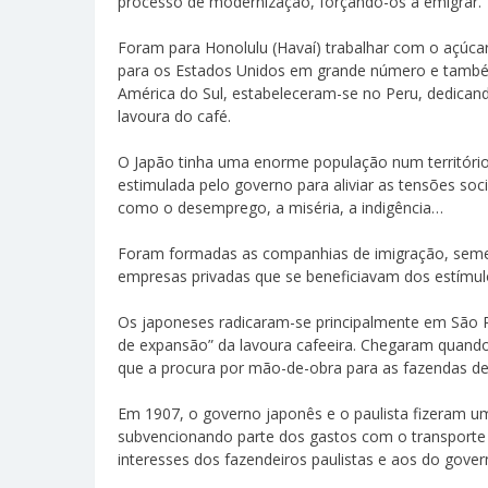
processo de modernização, forçando-os a emigrar.
Foram para Honolulu (Havaí) trabalhar com o açúcar
para os Estados Unidos em grande número e também 
América do Sul, estabeleceram-se no Peru, dedicando
lavoura do café.
O Japão tinha uma enorme população num território
estimulada pelo governo para aliviar as tensões soc
como o desemprego, a miséria, a indigência…
Foram formadas as companhias de imigração, semel
empresas privadas que se beneficiavam dos estímul
Os japoneses radicaram-se principalmente em São Pau
de expansão” da lavoura cafeeira. Chegaram quando
que a procura por mão-de-obra para as fazendas de 
Em 1907, o governo japonês e o paulista fizeram u
subvencionando parte dos gastos com o transporte 
interesses dos fazendeiros paulistas e aos do gover