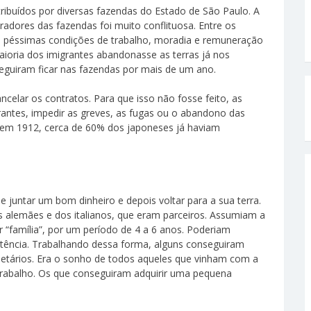
ribuídos por diversas fazendas do Estado de São Paulo. A
radores das fazendas foi muito conflituosa. Entre os
As péssimas condições de trabalho, moradia e remuneração
ioria dos imigrantes abandonasse as terras já nos
guiram ficar nas fazendas por mais de um ano.
ncelar os contratos. Para que isso não fosse feito, as
ntes, impedir as greves, as fugas ou o abandono das
 em 1912, cerca de 60% dos japoneses já haviam
 juntar um bom dinheiro e depois voltar para a sua terra.
 alemães e dos italianos, que eram parceiros. Assumiam a
r “família”, por um período de 4 a 6 anos. Poderiam
sistência. Trabalhando dessa forma, alguns conseguiram
etários. Era o sonho de todos aqueles que vinham com a
 trabalho. Os que conseguiram adquirir uma pequena