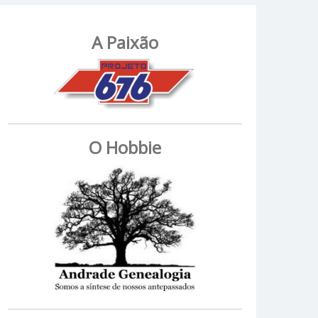
A Paixão
O Hobbie