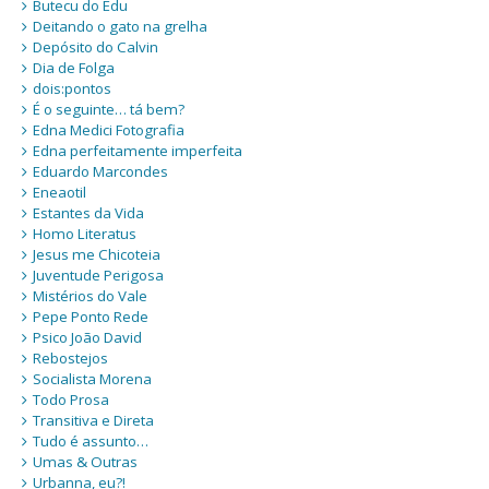
Butecu do Edu
Deitando o gato na grelha
Depósito do Calvin
Dia de Folga
dois:pontos
É o seguinte… tá bem?
Edna Medici Fotografia
Edna perfeitamente imperfeita
Eduardo Marcondes
Eneaotil
Estantes da Vida
Homo Literatus
Jesus me Chicoteia
Juventude Perigosa
Mistérios do Vale
Pepe Ponto Rede
Psico João David
Rebostejos
Socialista Morena
Todo Prosa
Transitiva e Direta
Tudo é assunto…
Umas & Outras
Urbanna, eu?!