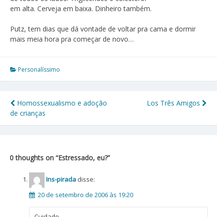
em alta. Cerveja em baixa. Dinheiro também.
Putz, tem dias que dá vontade de voltar pra cama e dormir
mais meia hora pra começar de novo…
Personalíssimo
Homossexualismo e adoção
Los Três Amigos
Navegação
de crianças
de
Post
0 thoughts on “
Estressado, eu?
”
Ins-pirada
disse:
20 de setembro de 2006 às 19:20
Cuidado.