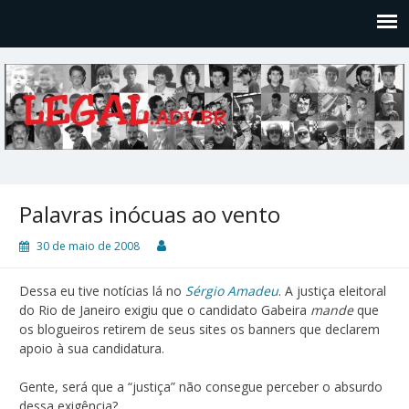
Legal
Filosofices de um Velho Causídico
Palavras inócuas ao vento
30 de maio de 2008
Dessa eu tive notícias lá no
Sérgio Amadeu
. A justiça eleitoral
do Rio de Janeiro exigiu que o candidato Gabeira
mande
que
os blogueiros retirem de seus sites os banners que declarem
apoio à sua candidatura.
Gente, será que a “justiça” não consegue perceber o absurdo
dessa exigência?