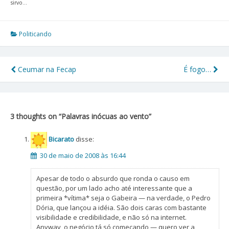
sirvo…
Politicando
Ceumar na Fecap
É fogo…
Navegação
de
Post
3 thoughts on “
Palavras inócuas ao vento
”
Bicarato
disse:
30 de maio de 2008 às 16:44
Apesar de todo o absurdo que ronda o causo em
questão, por um lado acho até interessante que a
primeira *vítima* seja o Gabeira — na verdade, o Pedro
Dória, que lançou a idéia. São dois caras com bastante
visibilidade e credibilidade, e não só na internet.
Anyway, o negócio tá só começando — quero ver a