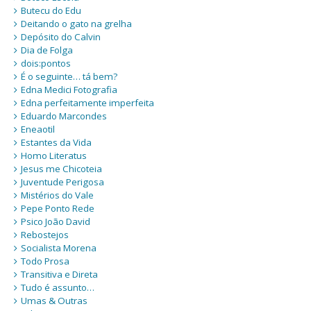
Butecu do Edu
Deitando o gato na grelha
Depósito do Calvin
Dia de Folga
dois:pontos
É o seguinte… tá bem?
Edna Medici Fotografia
Edna perfeitamente imperfeita
Eduardo Marcondes
Eneaotil
Estantes da Vida
Homo Literatus
Jesus me Chicoteia
Juventude Perigosa
Mistérios do Vale
Pepe Ponto Rede
Psico João David
Rebostejos
Socialista Morena
Todo Prosa
Transitiva e Direta
Tudo é assunto…
Umas & Outras