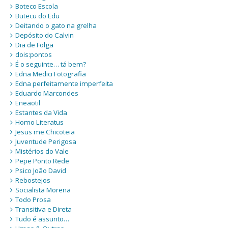
Boteco Escola
Butecu do Edu
Deitando o gato na grelha
Depósito do Calvin
Dia de Folga
dois:pontos
É o seguinte… tá bem?
Edna Medici Fotografia
Edna perfeitamente imperfeita
Eduardo Marcondes
Eneaotil
Estantes da Vida
Homo Literatus
Jesus me Chicoteia
Juventude Perigosa
Mistérios do Vale
Pepe Ponto Rede
Psico João David
Rebostejos
Socialista Morena
Todo Prosa
Transitiva e Direta
Tudo é assunto…