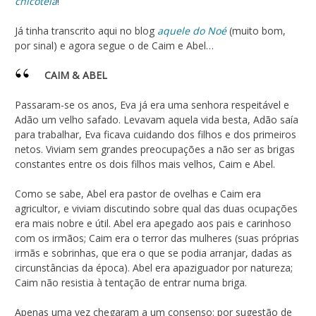
chicoteia
!
Já tinha transcrito aqui no blog
aquele do Noé
(muito bom,
por sinal) e agora segue o de Caim e Abel…
CAIM & ABEL
Passaram-se os anos, Eva já era uma senhora respeitável e
Adão um velho safado. Levavam aquela vida besta, Adão saía
para trabalhar, Eva ficava cuidando dos filhos e dos primeiros
netos. Viviam sem grandes preocupações a não ser as brigas
constantes entre os dois filhos mais velhos, Caim e Abel.
Como se sabe, Abel era pastor de ovelhas e Caim era
agricultor, e viviam discutindo sobre qual das duas ocupações
era mais nobre e útil. Abel era apegado aos pais e carinhoso
com os irmãos; Caim era o terror das mulheres (suas próprias
irmãs e sobrinhas, que era o que se podia arranjar, dadas as
circunstâncias da época). Abel era apaziguador por natureza;
Caim não resistia à tentação de entrar numa briga.
Apenas uma vez chegaram a um consenso: por sugestão de