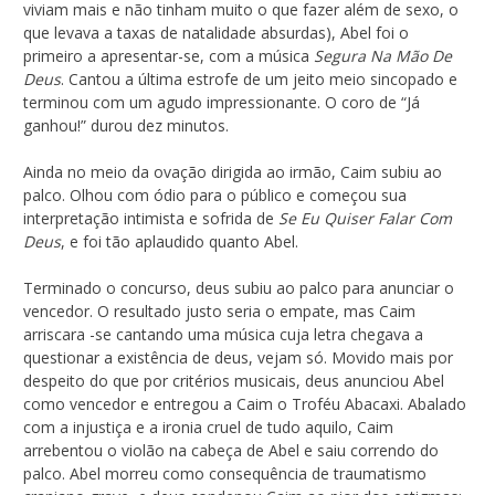
viviam mais e não tinham muito o que fazer além de sexo, o
que levava a taxas de natalidade absurdas), Abel foi o
primeiro a apresentar-se, com a música
Segura Na Mão De
Deus
. Cantou a última estrofe de um jeito meio sincopado e
terminou com um agudo impressionante. O coro de “Já
ganhou!” durou dez minutos.
Ainda no meio da ovação dirigida ao irmão, Caim subiu ao
palco. Olhou com ódio para o público e começou sua
interpretação intimista e sofrida de
Se Eu Quiser Falar Com
Deus
, e foi tão aplaudido quanto Abel.
Terminado o concurso, deus subiu ao palco para anunciar o
vencedor. O resultado justo seria o empate, mas Caim
arriscara -se cantando uma música cuja letra chegava a
questionar a existência de deus, vejam só. Movido mais por
despeito do que por critérios musicais, deus anunciou Abel
como vencedor e entregou a Caim o Troféu Abacaxi. Abalado
com a injustiça e a ironia cruel de tudo aquilo, Caim
arrebentou o violão na cabeça de Abel e saiu correndo do
palco. Abel morreu como consequência de traumatismo