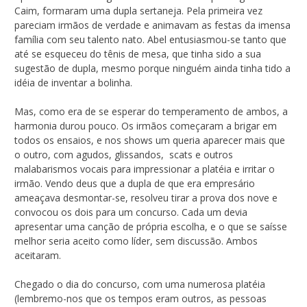
Caim, formaram uma dupla sertaneja. Pela primeira vez
pareciam irmãos de verdade e animavam as festas da imensa
família com seu talento nato. Abel entusiasmou-se tanto que
até se esqueceu do tênis de mesa, que tinha sido a sua
sugestão de dupla, mesmo porque ninguém ainda tinha tido a
idéia de inventar a bolinha.
Mas, como era de se esperar do temperamento de ambos, a
harmonia durou pouco. Os irmãos começaram a brigar em
todos os ensaios, e nos shows um queria aparecer mais que
o outro, com agudos, glissandos, scats e outros
malabarismos vocais para impressionar a platéia e irritar o
irmão. Vendo deus que a dupla de que era empresário
ameaçava desmontar-se, resolveu tirar a prova dos nove e
convocou os dois para um concurso. Cada um devia
apresentar uma canção de própria escolha, e o que se saísse
melhor seria aceito como líder, sem discussão. Ambos
aceitaram.
Chegado o dia do concurso, com uma numerosa platéia
(lembremo-nos que os tempos eram outros, as pessoas