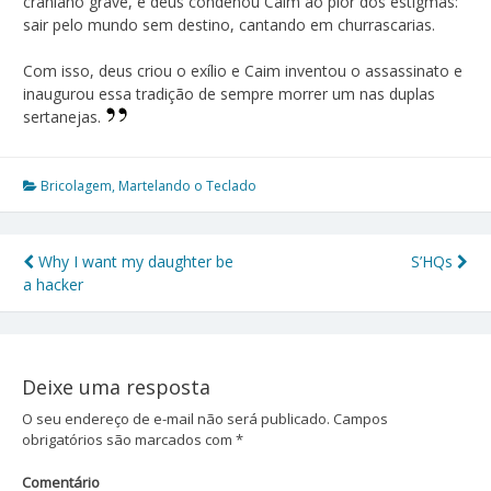
craniano grave, e deus condenou Caim ao pior dos estigmas:
sair pelo mundo sem destino, cantando em churrascarias.
Com isso, deus criou o exílio e Caim inventou o assassinato e
inaugurou essa tradição de sempre morrer um nas duplas
sertanejas.
Bricolagem
,
Martelando o Teclado
Why I want my daughter be
S’HQs
Navegação
a hacker
de
Post
Deixe uma resposta
O seu endereço de e-mail não será publicado.
Campos
obrigatórios são marcados com
*
Comentário