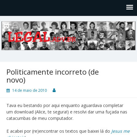
Legal
Filosofices de um Velho Causídico
Politicamente incorreto (de
novo)
14 de maio de 2010
Tava eu bestando por aqui enquanto aguardava completar
um download (Alice, te segura!) e resolvi dar uma fuçada nas
catacumbas de meu computador.
E acabei por (re)encontrar os textos que baixei lá do
Jesus me